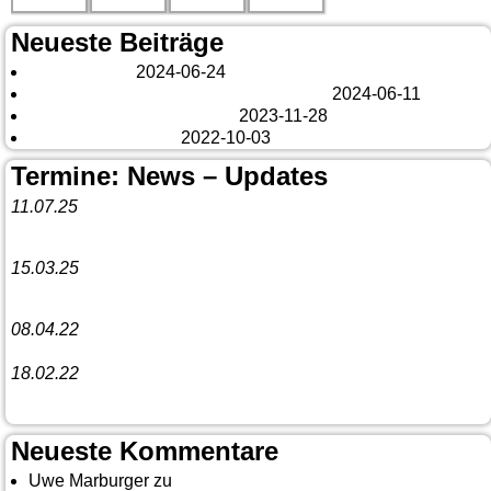
Neueste Beiträge
London 2024
2024-06-24
Es tut sich was – aber nur Bildchen . . .
2024-06-11
Veränderungen – changes
2023-11-28
Fazit Kanada 2022
2022-10-03
Termine: News – Updates
11.07.25
Vorankündigung:
Teannaich Ceilidh-Band
15.03.25
Linedance-Party in Neustadt (Wied)
08.04.22
Funny Dancer präsentieren „The Cockroach Killers“
18.02.22
10. Event The Country Linedancer
Neueste Kommentare
Uwe Marburger
zu
Gästebuch