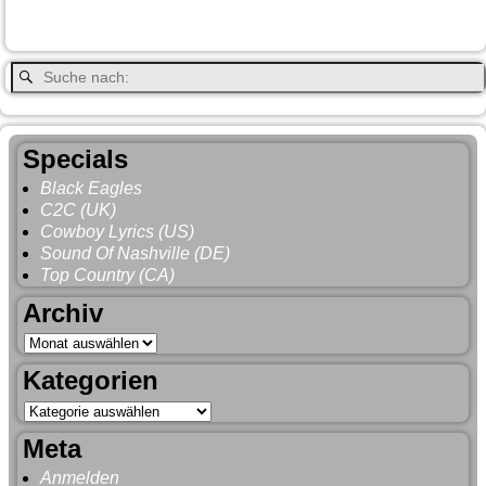
Whitehorse
Gray
YNP
Whistler
Specials
Black Eagles
C2C (UK)
Cowboy Lyrics (US)
Sound Of Nashville (DE)
Top Country (CA)
Archiv
Kategorien
Meta
Anmelden