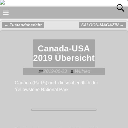
←
Zustandsbericht
SALOON-MAGAZIN
→
Artikelnavigation
Canada-USA
2019 Übersicht
2019-06-23
Wilfried
Canada (Part 5) und diesmal endlich der
Yellowstone National Park