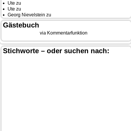
Ute
zu
Auf nach Cody
Ute
zu
Yellowstone, Tag II
Georg Nievelstein
zu
da simmer widder
Gästebuch
Beitrag eingeben
via Kommentarfunktion
Stichworte – oder suchen nach:
Banff
Calgary
Bär
Anchorage
100 Mile-House
Canada
Canmore
Carmacks
Canada-Planung
Cariboo
Dawson
Christina-Lake
Country & Western in der Euregio
Cranbrook
Fort-
City
Dean Brody
Denali
Duncan
Elk
First Nation
Jasper
Steele
Kamloops
Fähre
Glacier NP
Hope
Lake Louise
Kootenay National Park
Moraine Lake
Princeton
Radium Hot Springs
Nanaimo
Paul Brandt
Smithers
Regen
Salmon Arm
Schwarzbär
Terrace
Totem
Vancouver
Wells
Valemound
Vancouver Island