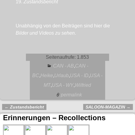
19.
Zustandsbericht
Unabhängig von den Beiträgen sind hier die
Bilder und Videos zu sehen
.
Seitenaufrufe:
1.853
CAN - AB
,
CAN -
BC
,
Heike
,
Urlaub
,
USA - ID
,
USA -
MT
,
USA - WY
,
Wilfried
permalink
←
Zustandsbericht
SALOON-MAGAZIN
→
Artikelnavigation
Erinnerungen – Recollections