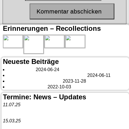
Erinnerungen – Recollections
Neueste Beiträge
London 2024
2024-06-24
Es tut sich was – aber nur Bildchen . . .
2024-06-11
Veränderungen – changes
2023-11-28
Fazit Kanada 2022
2022-10-03
Termine: News – Updates
11.07.25
Vorankündigung:
Teannaich Ceilidh-Band
15.03.25
Linedance-Party in Neustadt (Wied)