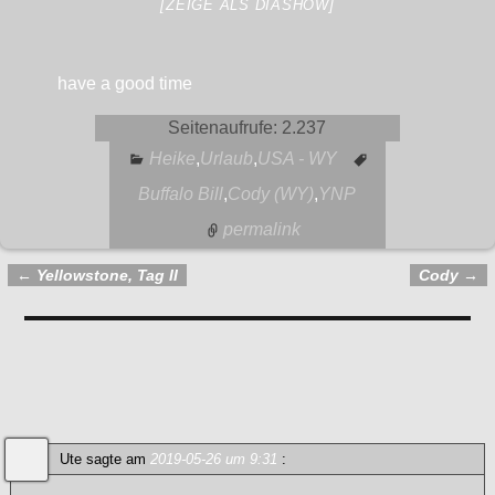
[ZEIGE ALS DIASHOW]
have a good time
Seitenaufrufe:
2.237
Heike
,
Urlaub
,
USA - WY
Buffalo Bill
,
Cody (WY)
,
YNP
permalink
←
Yellowstone, Tag II
Cody
→
Artikelnavigation
Kommentare
Auf nach Cody
— 1 Kommentar
Ute
sagte am
2019-05-26 um 9:31
: