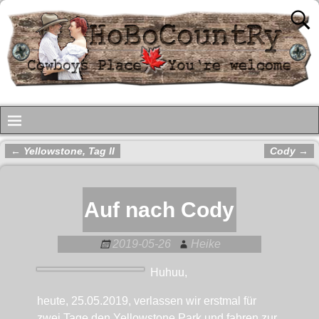
←
Yellowstone, Tag II
Cody
→
Artikelnavigation
Auf nach Cody
2019-05-26
Heike
Huhuu,
heute, 25.05.2019, verlassen wir erstmal für
zwei Tage den Yellowstone Park und fahren zur