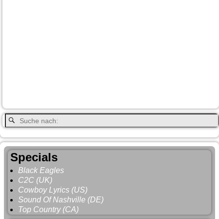
Country & Western in der Euregio
Cranbrook
Fort-
City
Dean Brody
Denali
Duncan
Elk
First Nation
Jasper
Steele
Kamloops
Fähre
Glacier NP
Hope
Lake Louise
Kootenay National Park
Moraine Lake
Princeton
Radium Hot Springs
Nanaimo
Paul Brandt
Smithers
Regen
Salmon Arm
Schwarzbär
Terrace
Totem
Vancouver
Wells
Valemound
Vancouver Island
Whitehorse
Gray
YNP
Whistler
Specials
Black Eagles
C2C (UK)
Cowboy Lyrics (US)
Sound Of Nashville (DE)
Top Country (CA)