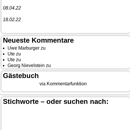
08.04.22
Funny Dancer präsentieren „The Cockroach Killers“
18.02.22
10. Event The Country Linedancer
Neueste Kommentare
Uwe Marburger
zu
Gästebuch
Ute
zu
Auf nach Cody
Ute
zu
Yellowstone, Tag II
Georg Nievelstein
zu
da simmer widder
Gästebuch
Beitrag eingeben
via Kommentarfunktion
Stichworte – oder suchen nach:
Banff
Calgary
Bär
Anchorage
100 Mile-House
Canada
Canmore
Carmacks
Canada-Planung
Cariboo
Dawson
Christina-Lake