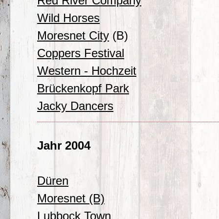
Red River Company
Wild Horses
Moresnet City
(B)
Coppers Festival
Western - Hochzeit
Brückenkopf Park
Jacky Dancers
Jahr 2004
Düren
Moresnet (B)
Lubbock Town