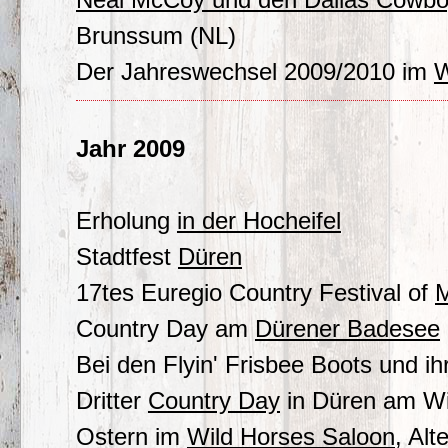
Brunssum (NL)
Der Jahreswechsel 2009/2010 im
W
Jahr 2009
Erholung
in der Hocheifel
Stadtfest
Düren
17tes Euregio Country Festival of
M
Country Day am
Dürener Badesee
Bei den Flyin' Frisbee Boots und ih
Dritter
Country Day
in Düren am Wir
Ostern im
Wild Horses Saloon
, Alt