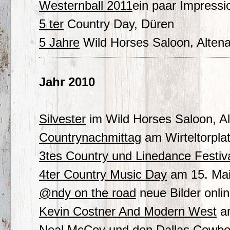
Westernball 2011
ein paar Impressi
5 ter
Country Day, Düren
5 Jahre
Wild Horses Saloon, Alten
Jahr 2010
Silvester
im Wild Horses Saloon, Al
Countrynachmittag
am Wirteltorpla
3tes Country und Linedance Festiv
4ter Country Music Day
am 15. Mai 
@ndy on the road
neue Bilder online
Kevin Costner And Modern West
am
Neal McCoy und den Dallas Cowbo