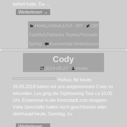
befreit hatte. Da
…
Weiterlesen →
Heike
,
Urlaub
,
USA - WY
Old
Faithfull
,
Pahaska Tepee
,
Prismatic
Spring
Kommentar hinterlassen
Cody
2019-05-27
Heike
Huhuu, für heute,
26.05.2019 haben wir uns vorgenommen Cody zu
erkunden. Los ging die Sightseeing Tour ca 10.00
Uhr. Ersteinmal in die Innenstadt zum shoppen.
Viele Geschäfte hatten noch geschlossen oder
überhaupt heute, Sonntag, zu.
Weiterlesen →