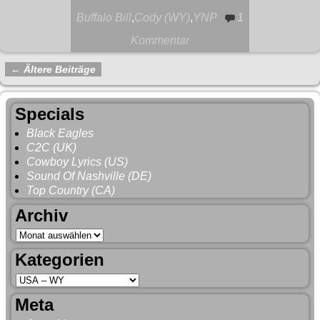
Buffalo Bill
,
Cody (WY)
,
YNP
1
Kommentar
←
Ältere Beiträge
Artikelnavigation
Specials
Black Eagles
C2C (UK)
Cowboy Lyrics (US)
Sound Of Nashville (DE)
Top Country (CA)
Archiv
Kategorien
Meta