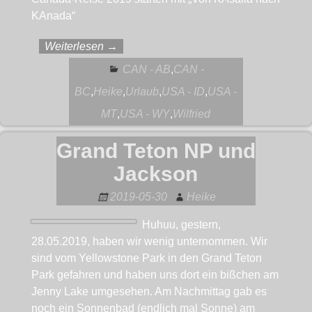
KAnada“
Weiterlesen →
CAN - AB
,
CAN -
BC
,
Heike
,
Urlaub
,
USA - ID
,
USA -
MT
,
USA - WY
,
Wilfried
Grand Teton NP und
Jackson
2019-05-30
Heike
Huhuu, gestern,
28.05.2019, haben wir wenig unternommen. Wir
sind vom Yellowstone Park in den Grand Teton
Park gefahren und haben uns dort ein bißchen am
Jenny Lake umgesehen. Am Nachmittag gab es
noch ein Sonnenbad (endlich mal Sonne) am