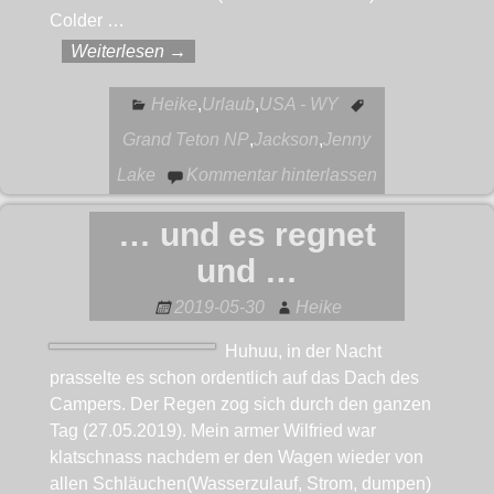
Colder
…
Weiterlesen →
Heike
,
Urlaub
,
USA - WY
Grand Teton NP
,
Jackson
,
Jenny
Lake
Kommentar hinterlassen
… und es regnet
und …
2019-05-30
Heike
Huhuu, in der Nacht
prasselte es schon ordentlich auf das Dach des
Campers. Der Regen zog sich durch den ganzen
Tag (27.05.2019). Mein armer Wilfried war
klatschnass nachdem er den Wagen wieder von
allen Schläuchen(Wasserzulauf, Strom, dumpen)