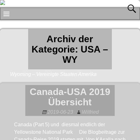
Archiv der
Kategorie:
USA –
WY
Wyoming – Vereinigte Staaten Amerika
Canada-USA 2019
Übersicht
2019-06-23
Wilfried
Canada (Part 5) und diesmal endlich der
Yellowstone National Park Die Blogbeitrage zur
Canada-Reise 2019 starten mit „Von KAsalla nach