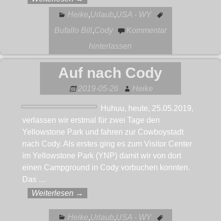
Heike
,
Urlaub
,
USA - WY
Bufallo Bill
,
Cody
Kommentar
hinterlassen
Auf nach Cody
2019-05-26
Heike
Huhuu, heute, 25.05.2019,
verlassen wir erstmal für zwei Tage den
Yellowstone Park und fahren zur Cowboystadt
nach Cody. Als erstes ging es zum Visitor Center
im Yellowstone Park (YNP) damit wir von dort
einen Campground in Cody vorbuchen konnten.
Das
…
Weiterlesen →
Heike
,
Urlaub
,
USA - WY