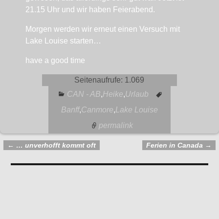
21.15 Uhr und wir haben Feierabend.
Morgen werden wir erneut einen Versuch mit
Lake Louise starten…
have a good time
Seitenaufrufe:
1.069
CAN - AB
,
Heike
,
Urlaub
Banff
,
Canmore
,
Lake Louise
permalink
←
… unverhofft kommt oft
Ferien in Canada
→
Artikelnavigation
Kommentare
Irgendwie anders
— Keine Kommentare