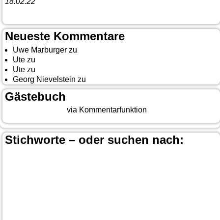
18.02.22
10. Event The Country Linedancer
Neueste Kommentare
Uwe Marburger
zu
Gästebuch
Ute
zu
Auf nach Cody
Ute
zu
Yellowstone, Tag II
Georg Nievelstein
zu
da simmer widder
Gästebuch
Beitrag eingeben
via Kommentarfunktion
Stichworte – oder suchen nach:
Banff
Calgary
Bär
Anchorage
100 Mile-House
Canada
Canmore
Carmacks
Canada-Planung
Cariboo
Dawson
Christina-Lake
Country & Western in der Euregio
Cranbrook
Fort-
City
Dean Brody
Denali
Duncan
Elk
First Nation
Jasper
Steele
Kamloops
Fähre
Glacier NP
Hope