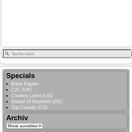
Lake Louise
Kootenay National Park
Moraine Lake
Princeton
Radium Hot Springs
Nanaimo
Paul Brandt
Smithers
Regen
Salmon Arm
Schwarzbär
Terrace
Totem
Vancouver
Wells
Valemound
Vancouver Island
Whitehorse
Gray
YNP
Whistler
Specials
Black Eagles
C2C (UK)
Cowboy Lyrics (US)
Sound Of Nashville (DE)
Top Country (CA)
Archiv