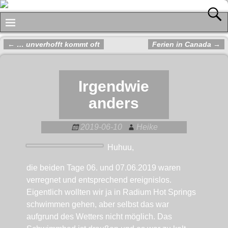
←
… unverhofft kommt oft
Ferien in Canada
→
Artikelnavigation
Irgendwie
anders
2019-06-10
Heike
Huhuu,
die beiden Tage 06. und 07.06.2019 waren
verregnet und entsprechend ereignislos.
Eigentlich wollten wir ja in Radium Hot Springs
schwimmen gehen, aber selbst das war
aufgrund des Wetters nicht möglich. Das