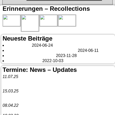
Erinnerungen – Recollections
Neueste Beiträge
London 2024
2024-06-24
Es tut sich was – aber nur Bildchen . . .
2024-06-11
Veränderungen – changes
2023-11-28
Fazit Kanada 2022
2022-10-03
Termine: News – Updates
11.07.25
Vorankündigung:
Teannaich Ceilidh-Band
15.03.25
Linedance-Party in Neustadt (Wied)
08.04.22
Funny Dancer präsentieren „The Cockroach Killers“