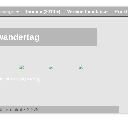
terwegs
Termine (2016 +)
Vereine-Linedance
Rückb
wandertag
ZEIGE ALS DIASHOW]
eitenaufrufe:
2.379