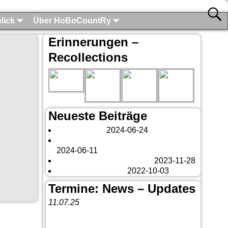
lick
Über HoBoCountRy
Erinnerungen –
Recollections
Neueste Beiträge
London 2024
2024-06-24
Es tut sich was – aber nur Bildchen . . .
2024-06-11
Veränderungen – changes
2023-11-28
Fazit Kanada 2022
2022-10-03
Termine: News – Updates
11.07.25
Vorankündigung:
Teannaich Ceilidh-
Band