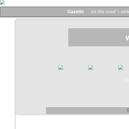
Gazette
on the road – un
[
S