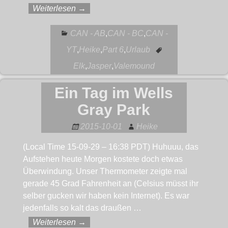
Weiterlesen →
CAN - AB
,
CAN - BC
,
CAN -
YT
,
Heike
,
Part 6
,
Urlaub
Elk
,
Jasper
,
Valemound
Ein Tag im Wells
Gray Park
2015-10-01
Heike
(Local Time 15-09-29 – 16:38 PDT) Huhuuu, das
Aufstehen heute Morgen kostete doch etwas
Überwindung. Unser Thermometer zeigte mal
gerade 45 Grad Fahrenheit an (Celsius müsst ihr
selber gucken wir haben kein Internet). Es war
jedenfalls so kalt das draußen
…
Weiterlesen →