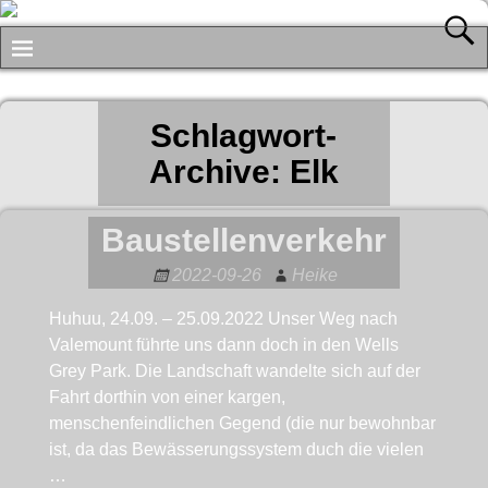
Schlagwort-
Archive:
Elk
Baustellenverkehr
2022-09-26
Heike
Huhuu, 24.09. – 25.09.2022 Unser Weg nach
Valemount führte uns dann doch in den Wells
Grey Park. Die Landschaft wandelte sich auf der
Fahrt dorthin von einer kargen,
menschenfeindlichen Gegend (die nur bewohnbar
ist, da das Bewässerungssystem duch die vielen
…