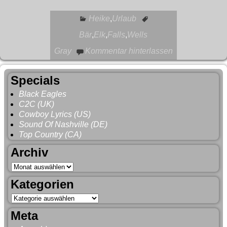
Heike
,
Urlaub
Bär
,
Elk
,
Falls
,
Wells
Gray
Kommentar hinterlassen
Specials
Black Eagles
C2C (UK)
Cowboy Lyrics (US)
Sound Of Nashville (DE)
Top Country (CA)
Archiv
Kategorien
Meta