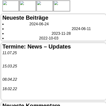
Neueste Beiträge
London 2024
2024-06-24
Es tut sich was – aber nur Bildchen . . .
2024-06-11
Veränderungen – changes
2023-11-28
Fazit Kanada 2022
2022-10-03
Termine: News – Updates
11.07.25
Vorankündigung:
Teannaich Ceilidh-Band
15.03.25
Linedance-Party in Neustadt (Wied)
08.04.22
Funny Dancer präsentieren „The Cockroach Killers“
18.02.22
10. Event The Country Linedancer
Neueste Kommentare