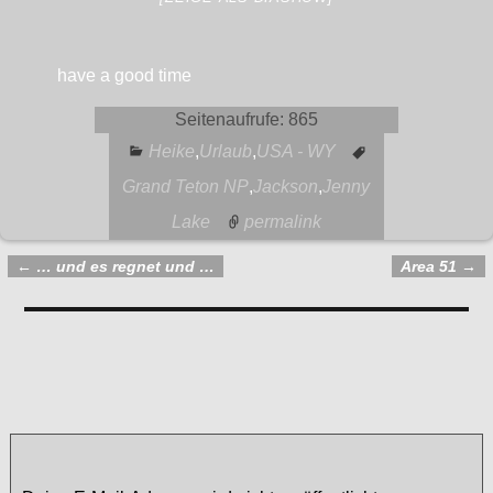
have a good time
Seitenaufrufe:
865
Heike
,
Urlaub
,
USA - WY
Grand Teton NP
,
Jackson
,
Jenny
Lake
permalink
←
… und es regnet und …
Area 51
→
Artikelnavigation
Kommentare
Grand Teton NP und Jackson
— Keine Kommentare
Schreibe einen Kommentar