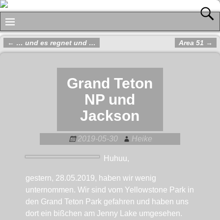
←
… und es regnet und …
Area 51
→
Artikelnavigation
Grand Teton
NP und
Jackson
2019-05-30
Heike
Huhuu,
gestern, 28.05.2019, haben wir wenig
unternommen. Wir sind vom Yellowstone Park in
den Grand Teton Park gefahren und haben uns
dort ein bißchen am Jenny Lake umgesehen.