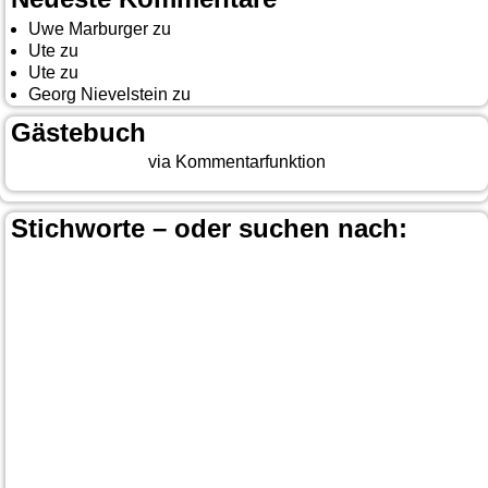
Uwe Marburger
zu
Gästebuch
Ute
zu
Auf nach Cody
Ute
zu
Yellowstone, Tag II
Georg Nievelstein
zu
da simmer widder
Gästebuch
Beitrag eingeben
via Kommentarfunktion
Stichworte – oder suchen nach:
Banff
Calgary
Bär
Anchorage
100 Mile-House
Canada
Canmore
Carmacks
Canada-Planung
Cariboo
Dawson
Christina-Lake
Country & Western in der Euregio
Cranbrook
Fort-
City
Dean Brody
Denali
Duncan
Elk
First Nation
Jasper
Steele
Kamloops
Fähre
Glacier NP
Hope
Lake Louise
Kootenay National Park
Moraine Lake
Princeton
Radium Hot Springs
Nanaimo
Paul Brandt
Smithers
Regen
Salmon Arm
Schwarzbär
Terrace
Totem