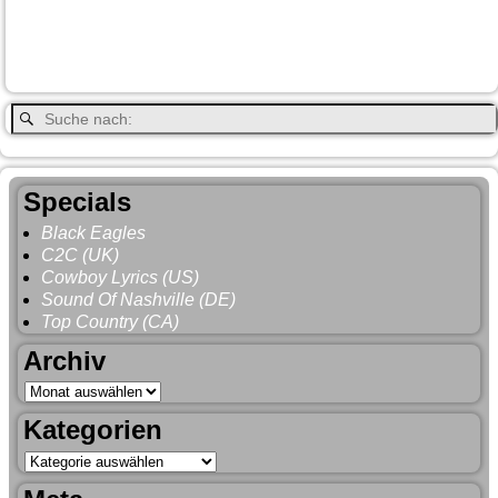
Vancouver
Wells
Valemound
Vancouver Island
Whitehorse
Gray
YNP
Whistler
Specials
Black Eagles
C2C (UK)
Cowboy Lyrics (US)
Sound Of Nashville (DE)
Top Country (CA)
Archiv
Kategorien