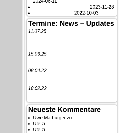
2024-06-11
Veränderungen – changes
2023-11-28
Fazit Kanada 2022
2022-10-03
Termine: News – Updates
11.07.25
Vorankündigung:
Teannaich Ceilidh-
Band
15.03.25
Linedance-Party in Neustadt (Wied)
08.04.22
Funny Dancer präsentieren „The
Cockroach Killers“
18.02.22
10. Event The Country Linedancer
Neueste Kommentare
Uwe Marburger
zu
Gästebuch
Ute
zu
Auf nach Cody
Ute
zu
Yellowstone, Tag II