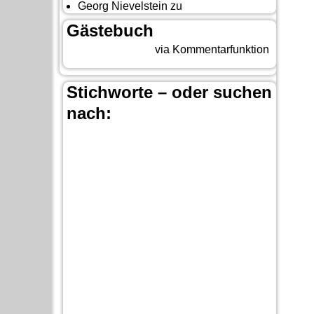
Georg Nievelstein
zu
da simmer widder
Gästebuch
Beitrag eingeben
via Kommentarfunktion
Stichworte – oder suchen
nach:
Banff
Bär
Anchorage
100 Mile-House
Calgary
Canada
Canada-Planung
Canmore
Carmacks
Christina-
Cariboo
Lake
Country & Western in der Euregio
Cranbrook
Dawson City
Dean Brody
Denali
Fort-Steele
Duncan
Elk
First Nation
Jasper
Fähre
Glacier NP
Hope
Kamloops
Kootenay National Park
Lake Louise
Moraine Lake
Nanaimo