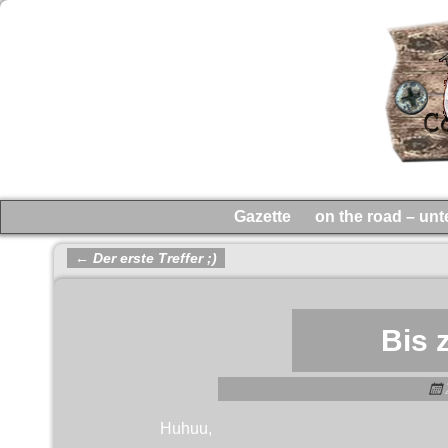
Gazette
on the road – un
←
Der erste Treffer ;)
Artikelnavigation
Bis 
Huhuu,