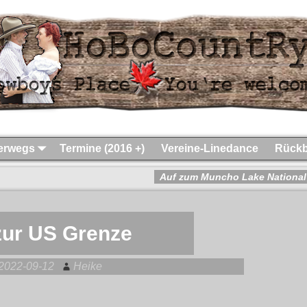
terwegs
Termine (2016 +)
Vereine-Linedance
Rückb
Auf zum Muncho Lake National
zur US Grenze
2022-09-12
Heike