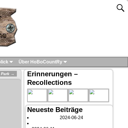
lick
Über HoBoCountRy
Erinnerungen –
 Park
→
Recollections
Neueste Beiträge
London 2024
2024-06-24
Es tut sich was – aber nur Bildchen . . .