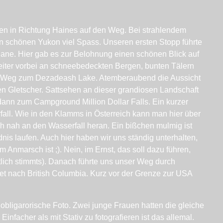
en in Richtung Haines auf den Weg. Bei strahlendem
 schönen Yukon viel Spass. Unseren ersten Stopp führte
ane. Hier gab es zur Belohnung einen schönen Blick auf
iter vorbei an schneebedeckten Bergen, bunten Tälern
er Weg zum Dezadeash Lake.
Atemberaubend die Aussicht
n Gletscher. Sattsehen an dieser grandiosen Landschaft
 dann zum Campground Million Dollar Falls. Ein kurzer
all. Wie in den Klamms in Österreich kann man hier über
h nah an den Wasserfall heran. Ein bißchen mulmig ist
nis laufen. Auch hier haben wir uns ständig unterhalten,
 Anmarsch ist ;). Nein, im Ernst, das soll dazu führen,
tlich stimmts). Danach führte uns unser Weg durch
 nach British Columbia. Kurz vor der Grenze zur USA
bligarorische Foto. Zwei junge Frauen hatten die gleiche
infacher als mit Stativ zu fotografieren ist das allemal.