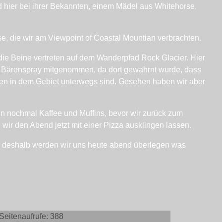
 hier bei ihrer Bekannten, einem Mädel aus Whitehorse,
se, die wir am Viewpoint of Coastal Mountian verbrachten.
ie Beine vertreten auf dem Wanderpfad Rock Glacier. Hier
as Bärenspray mitgenommen, da dort gewahrnt wurde, dass
ären in dem Gebiet unterwegs sind. Gesehen haben wir aber
 nochmal Kaffee und Muffins, bevor wir zurück zum
ir den Abend jetzt mit einer Pizza ausklingen lassen.
t, deshalb werden wir uns heute abend überlegen was
Seitenaufrufe:
388