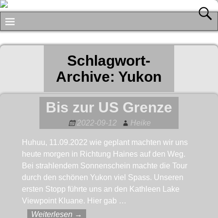
Schlagwort-
Archive:
Yukon
Bis zur US Grenze
2022-09-12
Heike
Huhuu, 11.09.2022 wie geplant machten wir uns
heute morgen in Richtung Haines auf den Weg.
Bei strahlendem Sonnenschein machte die Tour
durch den schönen Yukon viel Spass. Unseren
ersten Stopp führte uns an den Kathleen Lake
Viewpoint Kluane. Hier gab
…
Weiterlesen →