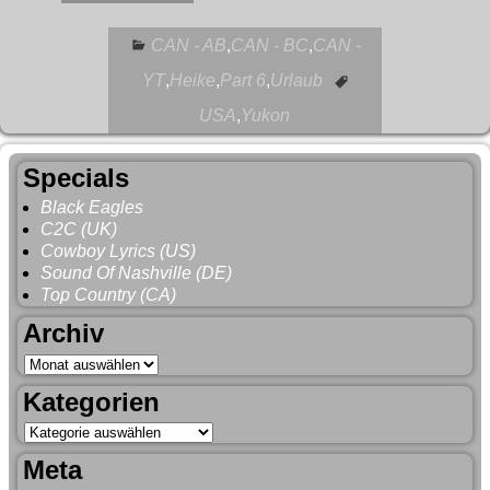
CAN - AB
,
CAN - BC
,
CAN -
YT
,
Heike
,
Part 6
,
Urlaub
USA
,
Yukon
Specials
Black Eagles
C2C (UK)
Cowboy Lyrics (US)
Sound Of Nashville (DE)
Top Country (CA)
Archiv
Kategorien
Meta