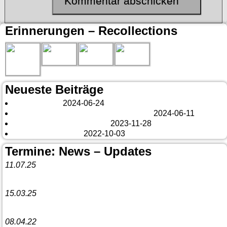
Erinnerungen – Recollections
Neueste Beiträge
London 2024
2024-06-24
Es tut sich was – aber nur Bildchen . . .
2024-06-11
Veränderungen – changes
2023-11-28
Fazit Kanada 2022
2022-10-03
Termine: News – Updates
11.07.25
Vorankündigung:
Teannaich Ceilidh-Band
15.03.25
Linedance-Party in Neustadt (Wied)
08.04.22