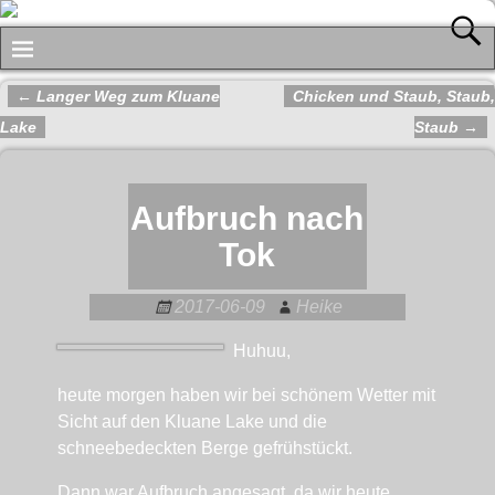
←
Langer Weg zum Kluane
Chicken und Staub, Staub,
Artikelnavigation
Lake
Staub
→
Aufbruch nach
Tok
2017-06-09
Heike
Huhuu,
heute morgen haben wir bei schönem Wetter mit
Sicht auf den Kluane Lake und die
schneebedeckten Berge gefrühstückt.
Dann war Aufbruch angesagt, da wir heute