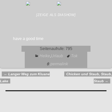
[ZEIGE ALS DIASHOW]
have a good time
Seitenaufrufe:
795
Heike
,
Urlaub
Tok
permalink
←
Langer Weg zum Kluane
Chicken und Staub, Staub,
Artikelnavigation
Lake
Staub
→
Kommentare
Aufbruch nach Tok
— Keine Kommentare