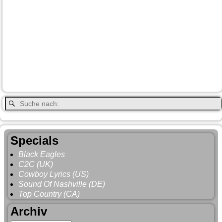
Jasper
Steele
Kamloops
Fähre
Glacier NP
Hope
Lake Louise
Kootenay National Park
Moraine Lake
Princeton
Radium Hot Springs
Nanaimo
Paul Brandt
Smithers
Regen
Salmon Arm
Schwarzbär
Terrace
Totem
Vancouver
Wells
Valemound
Vancouver Island
Whitehorse
Gray
YNP
Whistler
Specials
Black Eagles
C2C (UK)
Cowboy Lyrics (US)
Sound Of Nashville (DE)
Top Country (CA)
Archiv