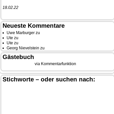
Funny Dancer präsentieren „The Cockroach Killers“
18.02.22
10. Event The Country Linedancer
Neueste Kommentare
Uwe Marburger
zu
Gästebuch
Ute
zu
Auf nach Cody
Ute
zu
Yellowstone, Tag II
Georg Nievelstein
zu
da simmer widder
Gästebuch
Beitrag eingeben
via Kommentarfunktion
Stichworte – oder suchen nach:
Banff
Calgary
Bär
Anchorage
100 Mile-House
Canada
Canmore
Carmacks
Canada-Planung
Cariboo
Dawson
Christina-Lake
Country & Western in der Euregio
Cranbrook
Fort-
City
Dean Brody
Denali
Duncan
Elk
First Nation