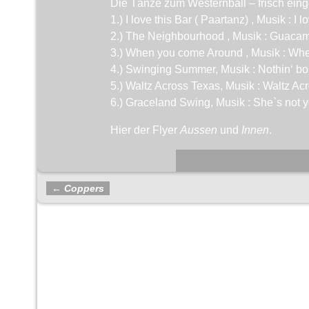
Die Tänze zum Westernball – frisch einge
1.) I love this Bar ( Paartanz) , Musik : I
2.) The Neighbourhood , Musik : Guaca
3.) When you come Around , Musik : Wh
4.) Swinging Summer, Musik : Nothin‘ 
5.) Waltz Across Texas, Musik : Waltz 
6.) Graceland Swing, Musik : She`s not 
Hier der Flyer
Aussen
und
Innen
.
←
Coppers
Artikelnavigation