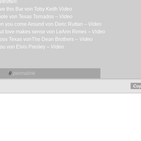
troffen:
 love this Bar von Toby Keith
Video
mole von Texas Tornados –
Video
en you come Around von Deric Ruttan –
Video
bout love makes sense von LeAnn Rimes –
Video
Across Texas vonThe Dean Brothers –
Video
you von Elvis Presley –
Video
permalink
Co