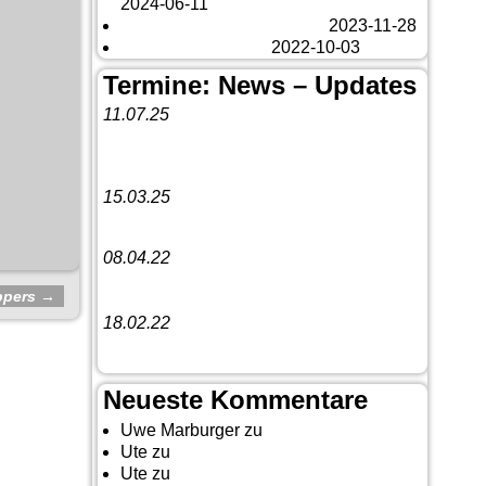
2024-06-11
Veränderungen – changes
2023-11-28
Fazit Kanada 2022
2022-10-03
Termine: News – Updates
11.07.25
Vorankündigung:
Teannaich Ceilidh-
Band
15.03.25
Linedance-Party in Neustadt (Wied)
08.04.22
Funny Dancer präsentieren „The
ppers
→
Cockroach Killers“
18.02.22
10. Event The Country Linedancer
Neueste Kommentare
Uwe Marburger
zu
Gästebuch
Ute
zu
Auf nach Cody
Ute
zu
Yellowstone, Tag II