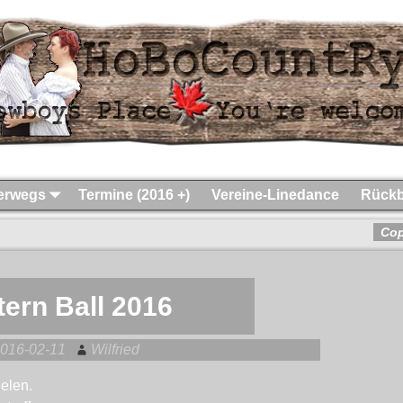
terwegs
Termine (2016 +)
Vereine-Linedance
Rückb
Co
ern Ball 2016
016-02-11
Wilfried
elen.