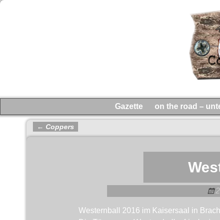
Gazette
on the road – un
←
Coppers
Artikelnavigation
West
2
Westernball 2016 im Kaisersaal in Brach