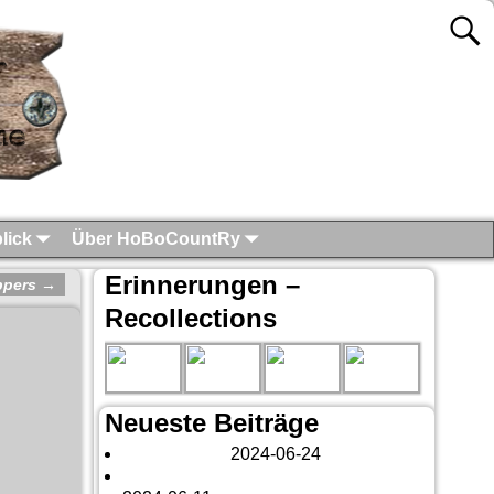
lick
Über HoBoCountRy
Erinnerungen –
ppers
→
Recollections
Neueste Beiträge
London 2024
2024-06-24
Es tut sich was – aber nur Bildchen . . .