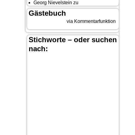
Georg Nievelstein
zu
da simmer widder
Gästebuch
Beitrag eingeben
via Kommentarfunktion
Stichworte – oder suchen
nach:
Banff
Bär
Anchorage
100 Mile-House
Calgary
Canada
Canada-Planung
Canmore
Carmacks
Christina-
Cariboo
Lake
Country & Western in der Euregio
Cranbrook
Dawson City
Dean Brody
Denali
Fort-Steele
Duncan
Elk
First Nation
Jasper
Fähre
Glacier NP
Hope
Kamloops
Kootenay National Park
Lake Louise
Moraine Lake
Nanaimo