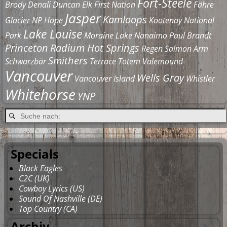
Fort-Steele
Brody
Denali
Duncan
Elk
First Nation
Fähre
Jasper
Kamloops
Glacier NP
Hope
Kootenay National
Lake Louise
Park
Moraine Lake
Nanaimo
Paul Brandt
Princeton
Radium Hot Springs
Regen
Salmon Arm
Smithers
Schwarzbär
Terrace
Totem
Valemound
Vancouver
Wells Gray
Vancouver Island
Whistler
Whitehorse
YNP
Specials
Black Eagles
C2C (UK)
Cowboy Lyrics (US)
Sound Of Nashville (DE)
Top Country (CA)
Archiv