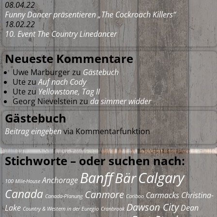
08.04.22
Funny Dancer präsentieren „The Cockroach Killers“
18.02.22
10. Event The Country Linedancer
Neueste Kommentare
Uwe Marburger
zu
Gästebuch
Ute
zu
Auf nach Cody
Ute
zu
Yellowstone, Tag II
Georg Nievelstein
zu
da simmer widder
Gästebuch
Beitrag eingeben
via Kommentarfunktion
Stichworte – oder suchen nach:
Banff
Calgary
Bär
Anchorage
100 Mile-House
Canada
Canmore
Carmacks
Christina-
Canada-Planung
Cariboo
Dawson City
Lake
Dean
Country & Western in der Euregio
Cranbrook