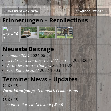
permalink
←
Western Ball 2016
Silverado Dancer
→
Artikelnavigation
Erinnerungen – Recollections
Neueste Beiträge
London 2024
2024-06-24
Es tut sich was – aber nur Bildchen . . .
2024-06-11
Veränderungen – changes
2023-11-28
Fazit Kanada 2022
2022-10-03
Termine: News – Updates
11.07.25
Vorankündigung:
Teannaich Ceilidh-Band
15.03.25
Linedance-Party in Neustadt (Wied)