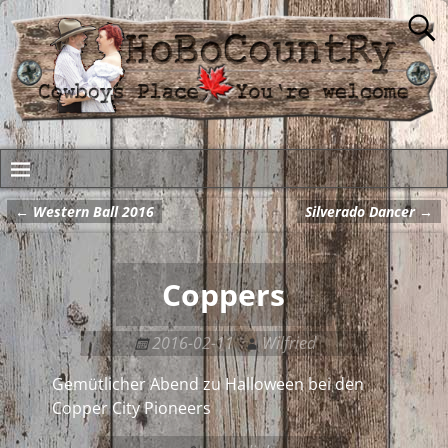
←
Western Ball 2016
Silverado Dancer
→
Artikelnavigation
Coppers
2016-02-11
Wilfried
Gemütlicher Abend zu Halloween bei den
Copper City Pioneers