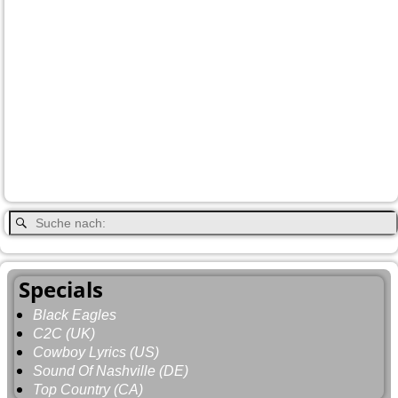
Dawson
Christina-Lake
Country & Western in der Euregio
Cranbrook
Fort-
City
Dean Brody
Denali
Duncan
Elk
First Nation
Jasper
Steele
Kamloops
Fähre
Glacier NP
Hope
Lake Louise
Kootenay National Park
Moraine Lake
Princeton
Radium Hot Springs
Nanaimo
Paul Brandt
Smithers
Regen
Salmon Arm
Schwarzbär
Terrace
Totem
Vancouver
Wells
Valemound
Vancouver Island
Whitehorse
Gray
YNP
Whistler
Specials
Black Eagles
C2C (UK)
Cowboy Lyrics (US)
Sound Of Nashville (DE)
Top Country (CA)