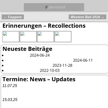
permalink
←
Coppers
Western Ball 2016
→
Artikelnavigation
Erinnerungen – Recollections
Neueste Beiträge
2024-06-24
London 2024
2024-06-11
Es tut sich was – aber nur Bildchen . . .
2023-11-28
Veränderungen – changes
2022-10-03
Fazit Kanada 2022
Termine: News – Updates
11.07.25
Vorankündigung:
Teannaich Ceilidh-Band
15.03.25
Linedance-Party in Neustadt (Wied)