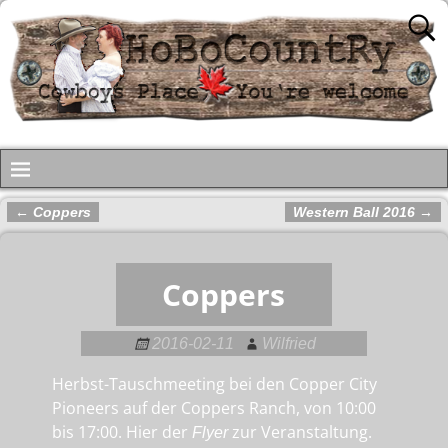
←
Coppers
Western Ball 2016
→
Artikelnavigation
Coppers
2016-02-11
Wilfried
Herbst-Tauschmeeting bei den Copper City
Pioneers auf der Coppers Ranch, von 10:00
bis 17:00. Hier der
zur Veranstaltung.
Flyer