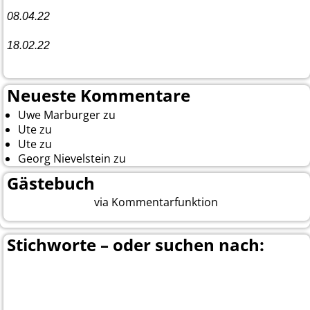
08.04.22
Funny Dancer präsentieren „The Cockroach Killers“
18.02.22
10. Event The Country Linedancer
Neueste Kommentare
Uwe Marburger
zu
Gästebuch
Ute
zu
Auf nach Cody
Ute
zu
Yellowstone, Tag II
Georg Nievelstein
zu
da simmer widder
Gästebuch
via Kommentarfunktion
Beitrag eingeben
Stichworte – oder suchen nach:
Banff
Calgary
Bär
Anchorage
100 Mile-House
Canada
Canmore
Carmacks
Canada-Planung
Cariboo