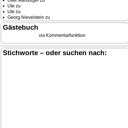
Uwe Marburger
zu
Gästebuch
Ute
zu
Auf nach Cody
Ute
zu
Yellowstone, Tag II
Georg Nievelstein
zu
da simmer widder
Gästebuch
Beitrag eingeben
via Kommentarfunktion
Stichworte – oder suchen nach:
Banff
Calgary
Bär
Anchorage
100 Mile-House
Canada
Canmore
Carmacks
Canada-Planung
Cariboo
Dawson
Christina-Lake
Country & Western in der Euregio
Cranbrook
Fort-
City
Dean Brody
Denali
Duncan
Elk
First Nation
Jasper
Steele
Kamloops
Fähre
Glacier NP
Hope
Lake Louise
Kootenay National Park
Moraine Lake
Princeton
Radium Hot Springs
Nanaimo
Paul Brandt
Smithers
Regen
Salmon Arm
Schwarzbär
Terrace
Totem