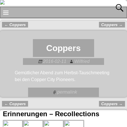
←
Coppers
Coppers
→
Artikelnavigation
Coppers
2016-02-11
Wilfried
Gemütlicher Abend zum Herbst-Tauschmeeting
bei den Copper City Pioneers.
permalink
←
Coppers
Coppers
→
Artikelnavigation
Erinnerungen – Recollections