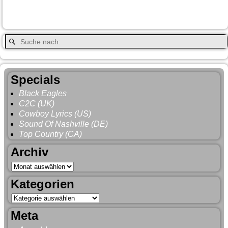
Vancouver
Wells
Valemound
Vancouver Island
Whitehorse
Gray
YNP
Whistler
Specials
Black Eagles
C2C (UK)
Cowboy Lyrics (US)
Sound Of Nashville (DE)
Top Country (CA)
Archiv
Kategorien
Meta