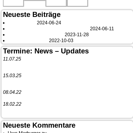
Neueste Beiträge
London 2024
2024-06-24
Es tut sich was – aber nur Bildchen . . .
2024-06-11
Veränderungen – changes
2023-11-28
Fazit Kanada 2022
2022-10-03
Termine: News – Updates
11.07.25
Vorankündigung:
Teannaich Ceilidh-Band
15.03.25
Linedance-Party in Neustadt (Wied)
08.04.22
Funny Dancer präsentieren „The Cockroach Killers“
18.02.22
10. Event The Country Linedancer
Neueste Kommentare