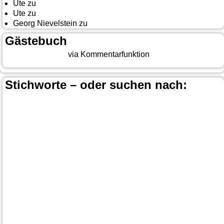
Ute
zu
Auf nach Cody
Ute
zu
Yellowstone, Tag II
Georg Nievelstein
zu
da simmer widder
Gästebuch
Beitrag eingeben
via Kommentarfunktion
Stichworte – oder suchen nach:
Banff
Calgary
Bär
Anchorage
100 Mile-House
Canada
Canmore
Carmacks
Canada-Planung
Cariboo
Dawson
Christina-Lake
Country & Western in der Euregio
Cranbrook
Fort-
City
Dean Brody
Denali
Duncan
Elk
First Nation
Jasper
Steele
Kamloops
Fähre
Glacier NP
Hope
Lake Louise
Kootenay National Park
Moraine Lake
Princeton
Radium Hot Springs
Nanaimo
Paul Brandt
Smithers
Regen
Salmon Arm
Schwarzbär
Terrace
Totem
Vancouver
Wells
Valemound
Vancouver Island