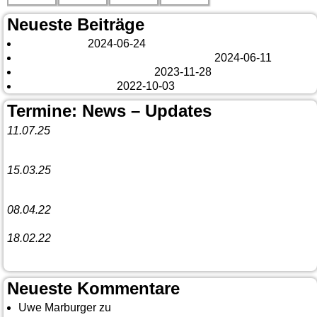
Neueste Beiträge
London 2024
2024-06-24
Es tut sich was – aber nur Bildchen . . .
2024-06-11
Veränderungen – changes
2023-11-28
Fazit Kanada 2022
2022-10-03
Termine: News – Updates
11.07.25
Vorankündigung:
Teannaich Ceilidh-Band
15.03.25
Linedance-Party in Neustadt (Wied)
08.04.22
Funny Dancer präsentieren „The Cockroach Killers“
18.02.22
10. Event The Country Linedancer
Neueste Kommentare
Uwe Marburger
zu
Gästebuch