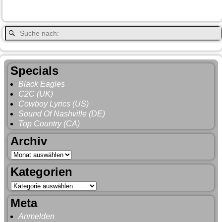
Whitehorse
Gray
YNP
Whistler
Specials
Black Eagles
C2C (UK)
Cowboy Lyrics (US)
Sound Of Nashville (DE)
Top Country (CA)
Archiv
Kategorien
Meta
Anmelden