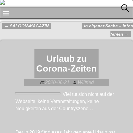
←
SALOON-MAGAZIN
In eigener Sache – Infos
Artikelnavigation
fehlen
→
Urlaub zu
Corona-Zeiten
2020-06-21
Wilfried
Viel tut sich nicht auf der
Webseite, keine Veranstaltungen, keine
Neuigkeiten aus der Countryszene . . .
Der in 2019 für dieses Jahr geplante Urlaub hat