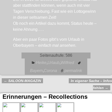
aber stattfinden können, wenn auch mit vier
Tagen Verschiebung. Fast wie ein Lottogewinn
in dieser seltsamen Zeit!
Ob noch ein Artikel dazu kommt, Status heute –
keine Ahnung . . .
Aber ein paar Fotos gibt’s vom Urlaub in
Oberbayern –
einfach mal ansehen
.
Seitenaufrufe:
586
Heike
,
Urlaub
,
Wilfried
Bayern
,
Corona
permalink
←
SALOON-MAGAZIN
In eigener Sache – Infos
Artikelnavigation
fehlen
→
Erinnerungen – Recollections