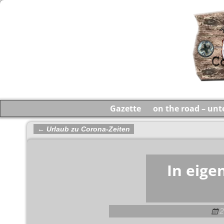
Gazette
on the road – un
←
Urlaub zu Corona-Zeiten
Artikelnavigation
In eige
2