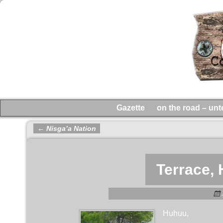
Gazette
on the road – un
←
Nisga’a Nation
Artikelnavigation
Terrace, 
Huhuu,