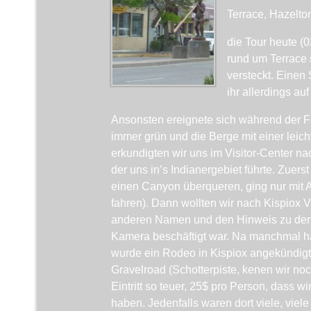
Terrace, Hazelto
die Tour heute (
rund um Terrace s
versteckt. Einen
ihr allerdings au
Ansonsten ereignete sich während der Fa
immer grün und die Berge mit einer lei
erkundigten wir uns im Visitor-Center n
der uns in’s Indianergebiet führte. Zuer
einen Canyon überqueren, ging nur mit A
fahren). Dann wollten wir nach Kispiox V
anderen Namen und den Hinweis zu den 
Kamera beschäftigt war. Na manchmal h
wurde ein Rodeo in Kispiox angekündig
Gravelroad (Schotterpiste, kenen wir noc
Eintritt so teuer, 25$ pro Person, dass 
haben. Jedenfalls waren dort viele, viel