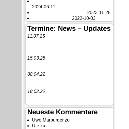
Es tut sich was – aber nur Bildchen . . .
2024-06-11
Veränderungen – changes
2023-11-28
Fazit Kanada 2022
2022-10-03
Termine: News – Updates
11.07.25
Vorankündigung:
Teannaich Ceilidh-
Band
15.03.25
Linedance-Party in Neustadt (Wied)
08.04.22
Funny Dancer präsentieren „The
Cockroach Killers“
18.02.22
10. Event The Country Linedancer
Neueste Kommentare
Uwe Marburger
zu
Gästebuch
Ute
zu
Auf nach Cody