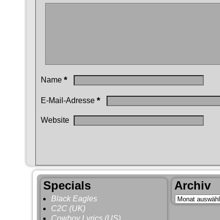
*
Name
*
E-Mail-Adresse
Website
Specials
Archiv
Black Eagles
C2C (UK)
Cowboy Lyrics (US)