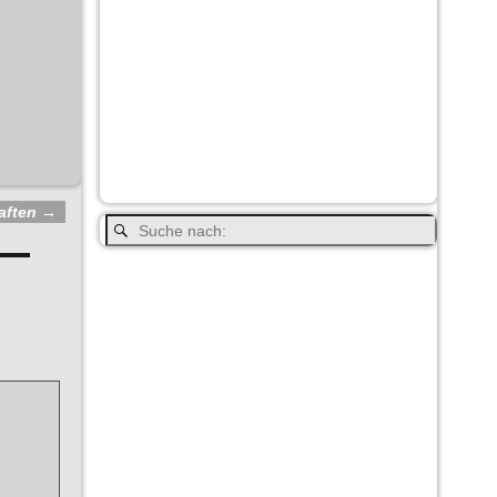
Princeton
Radium Hot
Paul Brandt
Springs
Regen
Salmon Arm
Schwarzbär
Smithers
Terrace
Totem
Valemound
Vancouver
Vancouver Island
Wells Gray
Whistler
Whitehorse
YNP
aften
→