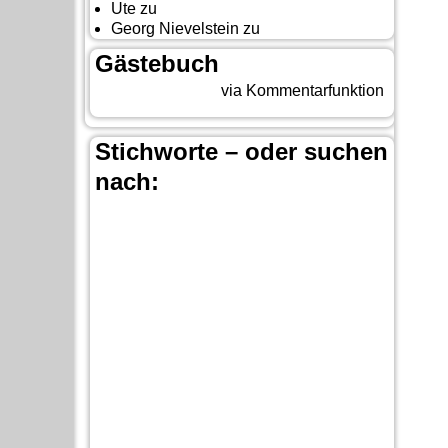
Ute
zu
Yellowstone, Tag II
Georg Nievelstein
zu
da simmer widder
Gästebuch
Beitrag eingeben
via Kommentarfunktion
Stichworte – oder suchen
nach:
Banff
Bär
Anchorage
100 Mile-House
Calgary
Canada
Canada-Planung
Canmore
Carmacks
Christina-
Cariboo
Lake
Country & Western in der Euregio
Cranbrook
Dawson City
Dean Brody
Denali
Fort-Steele
Duncan
Elk
First Nation
Jasper
Fähre
Glacier NP
Hope
Kamloops
Kootenay National Park
Lake Louise
Moraine Lake
Nanaimo