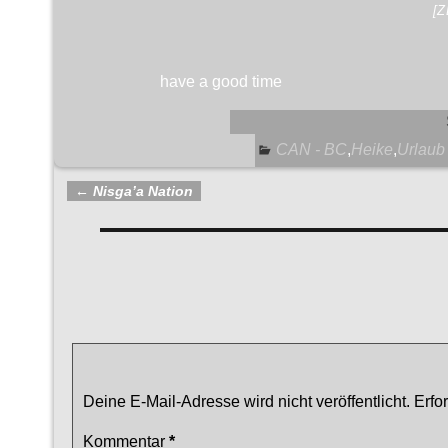
[
have a good time
CAN - BC
,
Heike
,
Urlaub
←
Nisga’a Nation
Artikelnavigation
Kommentare
Terrace, Hazelton, Smithers
— Keine Kommenta
Schreibe einen Kommentar
Deine E-Mail-Adresse wird nicht veröffentlicht.
Erfo
Kommentar
*