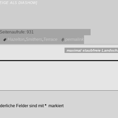
ZEIGE ALS DIASHOW]
Seitenaufrufe:
931
Hazelton
,
Smithers
,
Terrace
permalink
maximal staubfreie Landsch
re
rderliche Felder sind mit
*
markiert