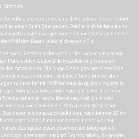
n, Smithers
02.06.) führte uns von Terrace nach Hazelton. In dem Gebiet
oll es einen Spirit Bear geben. Der hat sich leider vor uns
 Schwarzbär haben wir gesehen und auch fotographiert, ob
f dem Bild den Bären tatsächlich erkennt? ;(
hrt nach Hazelton nichts weiter. Die Landschaft war wie
chten Puderschicht bedeckt. In Hazelton angekommen
ach den Attraktionen. Die junge Dame gab uns einen Plan,
st einmal mussten wir eine „widerlich“ hohe Brücke über
ugen zu (also bei mir, Wilfried musste gucken, musste ja
illage, Totems gucken. Leider hatte das Ortschild einen
Totems haben wir auch übersehen, weil ich mit der
at sowas ja auch sein Gutes. Den ganzen Weg schon
t. Das haben wir dann auch gefunden, nachdem wir 10 km
h vom letzten Jahr) hinter uns hatten. Leider war der
wir nur als Zaungäste etwas gesehen und fotographiert
e Cowboys, aber leider nur kurz Country Music, da gerade