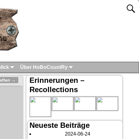
lick
Über HoBoCountRy
Erinnerungen –
aften
→
Recollections
Neueste Beiträge
London 2024
2024-06-24