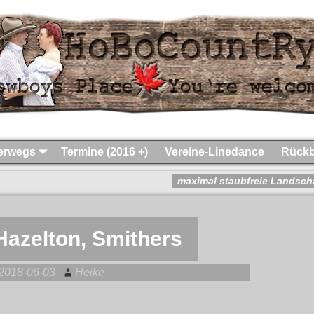
terwegs
Termine (2016 +)
Vereine-Linedance
Rückb
maximal staubfreie Landsch
Hazelton, Smithers
2018-06-03
Heike