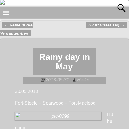
←
Reise in die
Nicht unser Tag
→
Artikelnavigation
Vergangenheit
Rainy day in
May
2013-05-31
Heike
30.05.2013
Fort-Steele – Sparwood – Fort-Macleod
Hu
hu
uuuu,