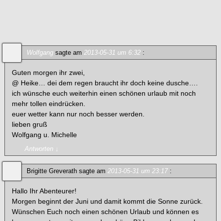
Kommentare
Rainy day in May
— 2 Kommentare
Wolfgang
sagte am
2013-05-31 um 6:32
:
Guten morgen ihr zwei,
@ Heike… dei dem regen braucht ihr doch keine dusche….
ich wünsche euch weiterhin einen schönen urlaub mit noch
mehr tollen eindrücken.
euer wetter kann nur noch besser werden.
lieben gruß
Wolfgang u. Michelle
Antworten
↓
Brigitte Greverath
sagte am
2013-05-31 um 23:17
:
Hallo Ihr Abenteurer!
Morgen beginnt der Juni und damit kommt die Sonne zurück.
Wünschen Euch noch einen schönen Urlaub und können es