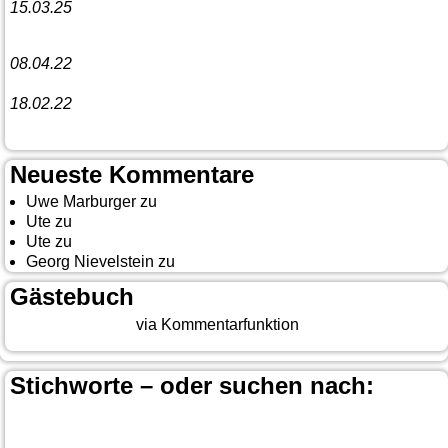
15.03.25
Linedance-Party in Neustadt (Wied)
08.04.22
Funny Dancer präsentieren „The Cockroach Killers“
18.02.22
10. Event The Country Linedancer
Neueste Kommentare
Uwe Marburger
zu
Gästebuch
Ute
zu
Auf nach Cody
Ute
zu
Yellowstone, Tag II
Georg Nievelstein
zu
da simmer widder
Gästebuch
Beitrag eingeben
via Kommentarfunktion
Stichworte – oder suchen nach:
Banff
Calgary
Bär
Anchorage
100 Mile-House