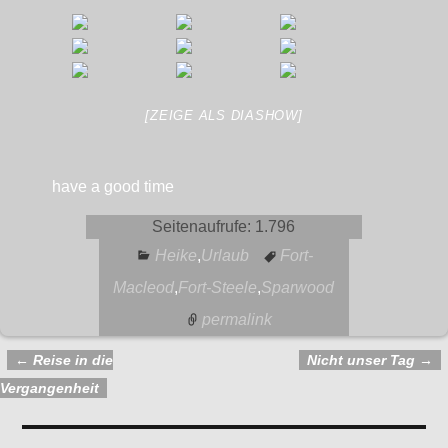
[ZEIGE ALS DIASHOW]
have a good time
Seitenaufrufe:
1.796
Heike
,
Urlaub
Fort-
Macleod
,
Fort-Steele
,
Sparwood
permalink
←
Reise in die
Nicht unser Tag
→
Artikelnavigation
Vergangenheit