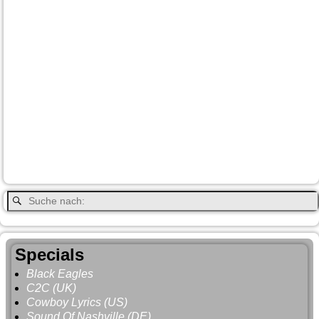
Canada
Canmore
Carmacks
Canada-Planung
Cariboo
Dawson
Christina-Lake
Country & Western in der Euregio
Cranbrook
Fort-
City
Dean Brody
Denali
Duncan
Elk
First Nation
Jasper
Steele
Kamloops
Fähre
Glacier NP
Hope
Lake Louise
Kootenay National Park
Moraine Lake
Princeton
Radium Hot Springs
Nanaimo
Paul Brandt
Smithers
Regen
Salmon Arm
Schwarzbär
Terrace
Totem
Vancouver
Wells
Valemound
Vancouver Island
Whitehorse
Gray
YNP
Whistler
Specials
Black Eagles
C2C (UK)
Cowboy Lyrics (US)
Sound Of Nashville (DE)