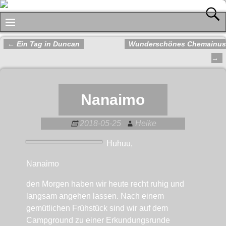
←
Ein Tag in Duncan
Wunderschönes Chemainus
Artikelnavigation
→
Nanaimo
2018-05-25
Heike
Huhuu,
Nanaimo
den Morgen haben wir heute recht ruhig und
langsam angehen lassen. Nach einem
gemütlichen Frühstück sind wir auf dem
Campground zu einer Erkundungsrunde