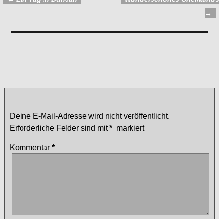
Artikelnavigation
→
Kommentare
Nanaimo
— Keine Kommentare
Schreibe einen Kommentar
Deine E-Mail-Adresse wird nicht veröffentlicht.
Erforderliche Felder sind mit
*
markiert
Kommentar
*