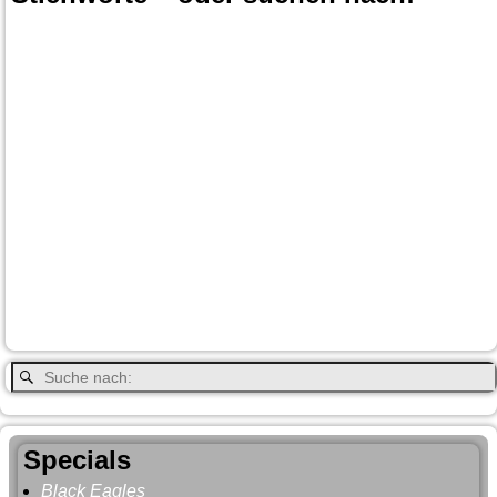
Banff
Calgary
Bär
Anchorage
100 Mile-House
Canada
Canmore
Carmacks
Canada-Planung
Cariboo
Dawson
Christina-Lake
Country & Western in der Euregio
Cranbrook
Fort-
City
Dean Brody
Denali
Duncan
Elk
First Nation
Jasper
Steele
Kamloops
Fähre
Glacier NP
Hope
Lake Louise
Kootenay National Park
Moraine Lake
Princeton
Radium Hot Springs
Nanaimo
Paul Brandt
Smithers
Regen
Salmon Arm
Schwarzbär
Terrace
Totem
Vancouver
Wells
Valemound
Vancouver Island
Whitehorse
Gray
YNP
Whistler
Specials
Black Eagles