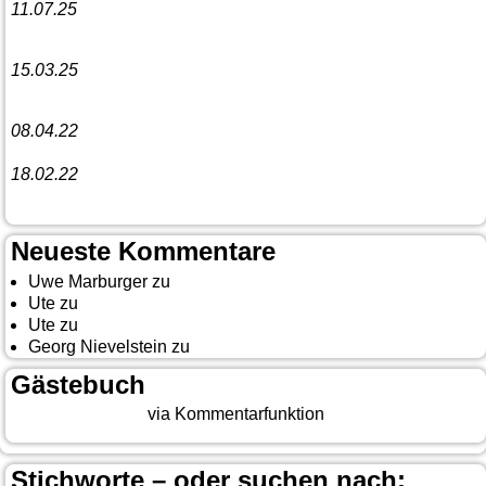
11.07.25
Vorankündigung:
Teannaich Ceilidh-Band
15.03.25
Linedance-Party in Neustadt (Wied)
08.04.22
Funny Dancer präsentieren „The Cockroach Killers“
18.02.22
10. Event The Country Linedancer
Neueste Kommentare
Uwe Marburger
zu
Gästebuch
Ute
zu
Auf nach Cody
Ute
zu
Yellowstone, Tag II
Georg Nievelstein
zu
da simmer widder
Gästebuch
Beitrag eingeben
via Kommentarfunktion
Stichworte – oder suchen nach: