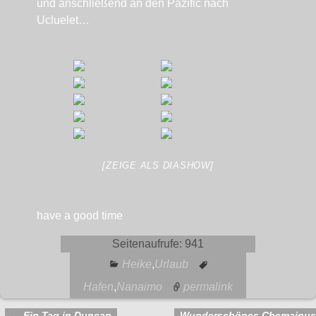
und anschließend an den Pazific nach
Ucluelet…
[ZEIGE ALS DIASHOW]
have a good time
Seitenaufrufe:
941
Heike
,
Urlaub
Hafen
,
Nanaimo
permalink
←
Ein Tag in Duncan
Wunderschönes Chemainus