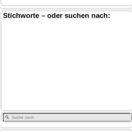
Stichworte – oder suchen nach:
Banff
Calgary
Bär
Anchorage
100 Mile-House
Canada
Canmore
Carmacks
Canada-Planung
Cariboo
Dawson
Christina-Lake
Country & Western in der Euregio
Cranbrook
Fort-
City
Dean Brody
Denali
Duncan
Elk
First Nation
Jasper
Steele
Kamloops
Fähre
Glacier NP
Hope
Lake Louise
Kootenay National Park
Moraine Lake
Princeton
Radium Hot Springs
Nanaimo
Paul Brandt
Smithers
Regen
Salmon Arm
Schwarzbär
Terrace
Totem
Vancouver
Wells
Valemound
Vancouver Island
Whitehorse
Gray
YNP
Whistler