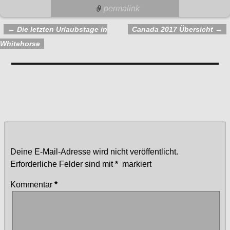
permalink
←
Die letzten Urlaubstage in
Canada 2017 Übersicht
→
Artikelnavigation
Whitehorse
Kommentare
Der letzte Tag ist angebrochen
— Keine Kommentare
Schreibe einen Kommentar
Deine E-Mail-Adresse wird nicht veröffentlicht.
Erforderliche Felder sind mit
*
markiert
Kommentar
*