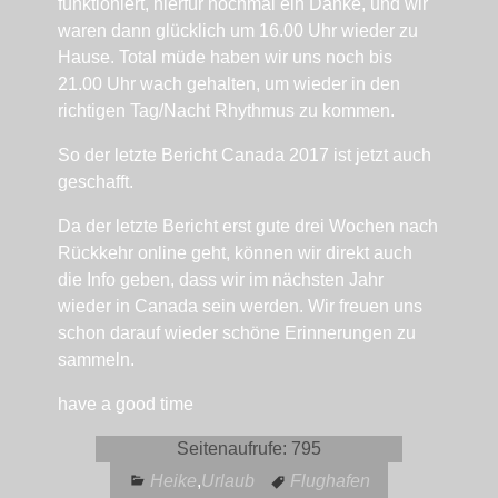
funktioniert, hierfür nochmal ein Danke, und wir
waren dann glücklich um 16.00 Uhr wieder zu
Hause. Total müde haben wir uns noch bis
21.00 Uhr wach gehalten, um wieder in den
richtigen Tag/Nacht Rhythmus zu kommen.
So der letzte Bericht Canada 2017 ist jetzt auch
geschafft.
Da der letzte Bericht erst gute drei Wochen nach
Rückkehr online geht, können wir direkt auch
die Info geben, dass wir im nächsten Jahr
wieder in Canada sein werden. Wir freuen uns
schon darauf wieder schöne Erinnerungen zu
sammeln.
have a good time
Seitenaufrufe:
795
Heike
,
Urlaub
Flughafen