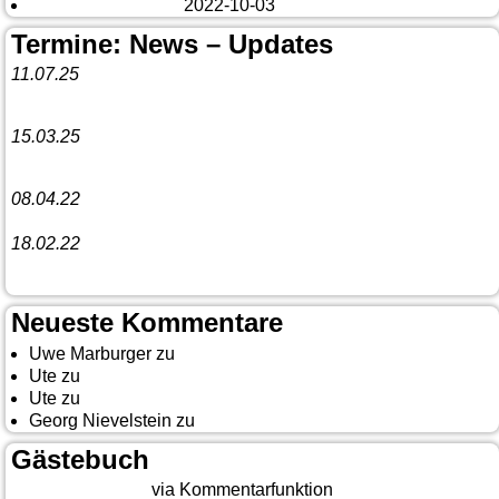
Fazit Kanada 2022
2022-10-03
Termine: News – Updates
11.07.25
Vorankündigung:
Teannaich Ceilidh-Band
15.03.25
Linedance-Party in Neustadt (Wied)
08.04.22
Funny Dancer präsentieren „The Cockroach Killers“
18.02.22
10. Event The Country Linedancer
Neueste Kommentare
Uwe Marburger
zu
Gästebuch
Ute
zu
Auf nach Cody
Ute
zu
Yellowstone, Tag II
Georg Nievelstein
zu
da simmer widder
Gästebuch
Beitrag eingeben
via Kommentarfunktion