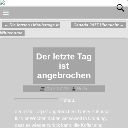
←
Die letzten Urlaubstage in
Canada 2017 Übersicht
→
Artikelnavigation
Whitehorse
Der letzte Tag
ist
angebrochen
2017-07-27
Heike
Huhuu,
der letzte Tag ist angebrochen. Unser Zuhause
für vier Wochen haben wir soweit in Ordnung,
dass es wieder zurück kann, die Koffer sind