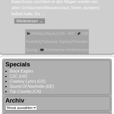
klatschnass nachdem er den Wagen wieder von
allen Schläuchen(Wasserzulauf, Strom, dumpen)
befreit hatte. Da
…
Weiterlesen →
Heike
,
Urlaub
,
USA - WY
Old
Faithfull
,
Pahaska Tepee
,
Prismatic
Spring
Kommentar hinterlassen
Specials
Black Eagles
C2C (UK)
Cowboy Lyrics (US)
Sound Of Nashville (DE)
Top Country (CA)
Archiv