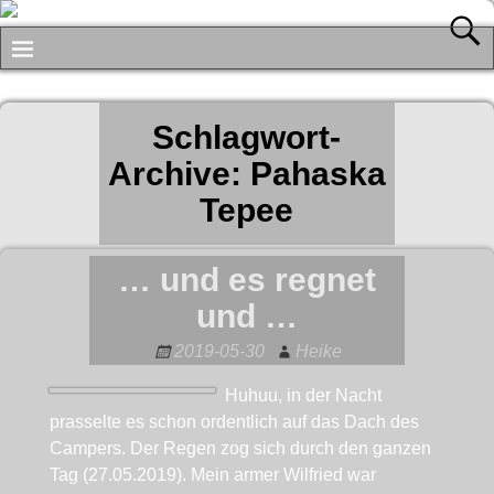
Schlagwort-
Archive:
Pahaska
Tepee
… und es regnet
und …
2019-05-30
Heike
Huhuu, in der Nacht
prasselte es schon ordentlich auf das Dach des
Campers. Der Regen zog sich durch den ganzen
Tag (27.05.2019). Mein armer Wilfried war