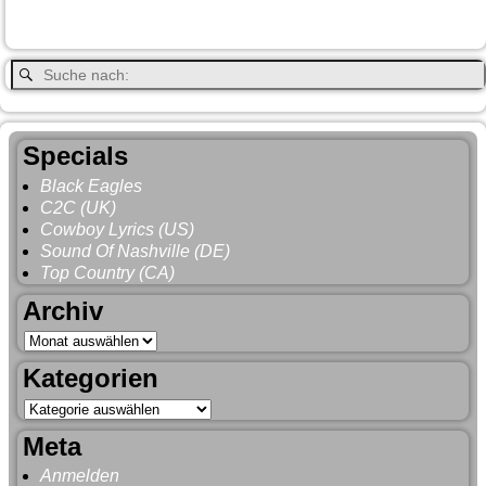
Whitehorse
Gray
YNP
Whistler
Specials
Black Eagles
C2C (UK)
Cowboy Lyrics (US)
Sound Of Nashville (DE)
Top Country (CA)
Archiv
Kategorien
Meta
Anmelden