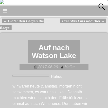
←
Hinter den Bergen die
Drei plus Eins und Drei
→
Artikelnavigation
Berge
Auf nach
Watson Lake
2017-06-26
Heike
Huhuu,
wir waren heute (Samstag) morgen nicht
schwimmen, es war uns zu kalt. Deshalb
machten wir uns nach dem Frühstück zuerst
einmal auf nach Whitehorse. Dort haben wir