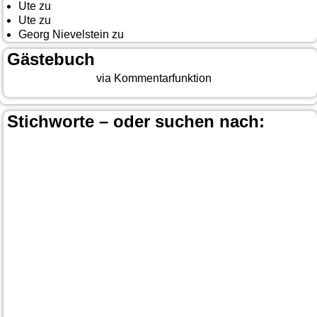
Ute
zu
Auf nach Cody
Ute
zu
Yellowstone, Tag II
Georg Nievelstein
zu
da simmer widder
Gästebuch
Beitrag eingeben
via Kommentarfunktion
Stichworte – oder suchen nach:
Banff
Calgary
Bär
Anchorage
100 Mile-House
Canada
Canmore
Carmacks
Canada-Planung
Cariboo
Dawson
Christina-Lake
Country & Western in der Euregio
Cranbrook
Fort-
City
Dean Brody
Denali
Duncan
Elk
First Nation
Jasper
Steele
Kamloops
Fähre
Glacier NP
Hope
Lake Louise
Kootenay National Park
Moraine Lake
Princeton
Radium Hot Springs
Nanaimo
Paul Brandt
Smithers
Regen
Salmon Arm
Schwarzbär
Terrace
Totem
Vancouver
Wells
Valemound
Vancouver Island