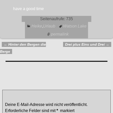
have a good time
Seitenaufrufe:
735
Heike
,
Urlaub
Watson Lake
permalink
←
Hinter den Bergen die
Drei plus Eins und Drei
→
Artikelnavigation
Berge
Kommentare
Auf nach Watson Lake
— Keine Kommentare
Schreibe einen Kommentar
Deine E-Mail-Adresse wird nicht veröffentlicht.
Erforderliche Felder sind mit
*
markiert