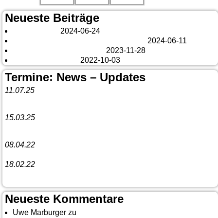
Neueste Beiträge
London 2024
2024-06-24
Es tut sich was – aber nur Bildchen . . .
2024-06-11
Veränderungen – changes
2023-11-28
Fazit Kanada 2022
2022-10-03
Termine: News – Updates
11.07.25
Vorankündigung:
Teannaich Ceilidh-Band
15.03.25
Linedance-Party in Neustadt (Wied)
08.04.22
Funny Dancer präsentieren „The Cockroach Killers“
18.02.22
10. Event The Country Linedancer
Neueste Kommentare
Uwe Marburger
zu
Gästebuch