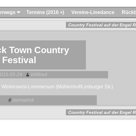
terwegs
Termine (2016 +)
Vereine-Linedance
Rückb
Country Festival auf der Engel
k Town Country
Festival
016-05-24
Wilfried
9 Weilerswist-Lommersum (Mühlenhof/Limburger Str.)
permalink
Country Festival auf der Engel