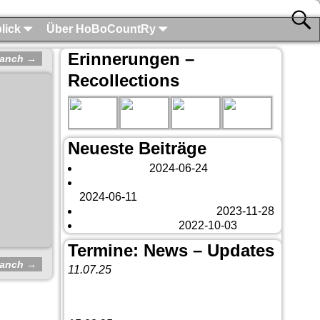
lick
Über HoBoCountRy
Erinnerungen –
 Ranch
→
Recollections
Neueste Beiträge
London 2024
2024-06-24
Es tut sich was – aber nur Bildchen . . .
2024-06-11
Veränderungen – changes
2023-11-28
Fazit Kanada 2022
2022-10-03
Termine: News – Updates
 Ranch
→
11.07.25
Vorankündigung:
Teannaich Ceilidh-
Band