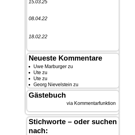
15.03.25
Linedance-Party in Neustadt (Wied)
08.04.22
Funny Dancer präsentieren „The
Cockroach Killers“
18.02.22
10. Event The Country Linedancer
Neueste Kommentare
Uwe Marburger
zu
Gästebuch
Ute
zu
Auf nach Cody
Ute
zu
Yellowstone, Tag II
Georg Nievelstein
zu
da simmer widder
Gästebuch
Beitrag eingeben
via Kommentarfunktion
Stichworte – oder suchen
nach: