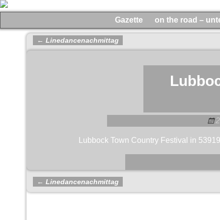
Gazette
on the road – un
←
Linedancenachmittag
Artikelnavigation
Lubboc
2
Lubbock Town Country Festival in 5391
←
Linedancenachmittag
Artikelnavigation