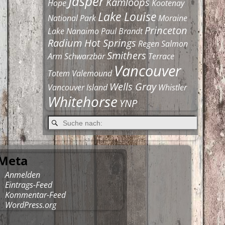
Jasper
Kamloops
Hope
Kootenay
Lake Louise
National Park
Moraine
Princeton
Lake
Nanaimo
Paul Brandt
Radium Hot Springs
Regen
Salmon
Smithers
Arm
Schwarzbär
Terrace
Vancouver
Totem
Valemound
Wells Gray
Vancouver Island
Whistler
Whitehorse
YNP
Meta
Anmelden
Eintrags-Feed
Kommentar-Feed
WordPress.org