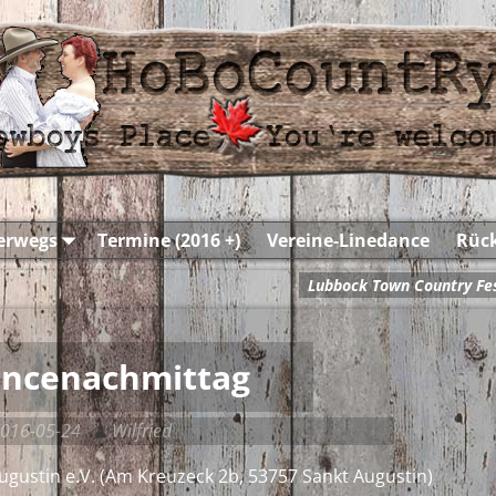
terwegs
Termine (2016 +)
Vereine-Linedance
Rück
Lubbock Town Country Fe
ancenachmittag
016-05-24
Wilfried
gustin e.V. (Am Kreuzeck 2b, 53757 Sankt Augustin)