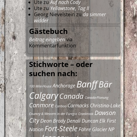
Ute
zu
Auf nach Cody
Ute
zu
Yellowstone, Tag II
Georg Nievelstein
zu
da simmer
widder
Gästebuch
Beitrag eingeben
via
Kommentarfunktion
Stichworte – oder
suchen nach:
Banff
Bär
Anchorage
100 Mile-House
Calgary
Canada
Canada-Planung
Canmore
Carmacks
Christina-Lake
Cariboo
Dawson
Country & Western in der Euregio
Cranbrook
City
Dean Brody
Denali
Duncan
Elk
First
Fort-Steele
Nation
Fähre
Glacier NP