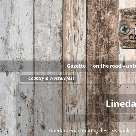
Gazette
on the road – un
←
Country & Westernfest
Artikelnavigation
Lined
2
Linedancenachmittag des TSK Sankt Au