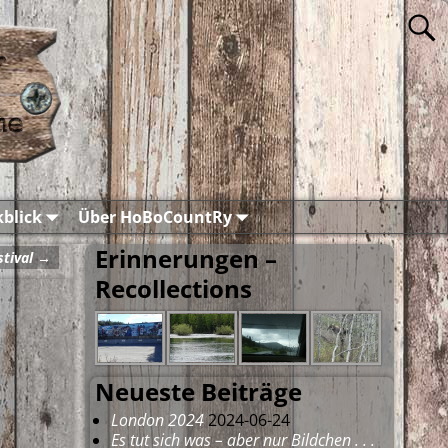
blick
Über HoBoCountRy
Erinnerungen –
stival
→
Recollections
Neueste Beiträge
London 2024
2024-06-24
Es tut sich was – aber nur Bildchen . . .