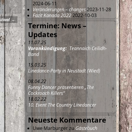
2024-06-11
Veränderungen – changes
2023-11-28
Fazit Kanada 2022
2022-10-03
stival
→
Termine: News –
Updates
11.07.25
Vorankündigung:
Teannaich Ceilidh-
Band
15.03.25
Linedance-Party in Neustadt (Wied)
08.04.22
Funny Dancer präsentieren „The
Cockroach Killers“
18.02.22
10. Event The Country Linedancer
Neueste Kommentare
Uwe Marburger
zu
Gästebuch