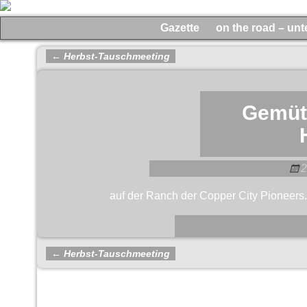
Gazette
on the road – un
←
Herbst-Tauschmeeting
Artikelnavigation
Gemüt
2
auf der Ranch der Copper City Pioneers.
←
Herbst-Tauschmeeting
Artikelnavigation