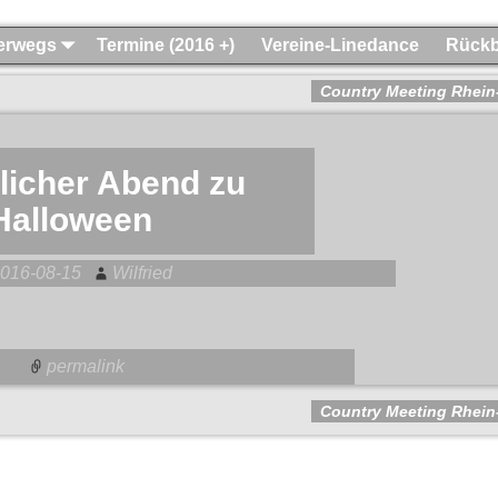
terwegs
Termine (2016 +)
Vereine-Linedance
Rückb
Country Meeting Rhein
licher Abend zu
Halloween
016-08-15
Wilfried
permalink
Country Meeting Rhein