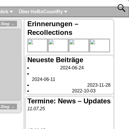
lick
Über HoBoCountRy
Erinnerungen –
-Sieg
→
Recollections
Neueste Beiträge
London 2024
2024-06-24
Es tut sich was – aber nur Bildchen . . .
2024-06-11
Veränderungen – changes
2023-11-28
Fazit Kanada 2022
2022-10-03
Termine: News – Updates
-Sieg
→
11.07.25
Vorankündigung:
Teannaich Ceilidh-
Band