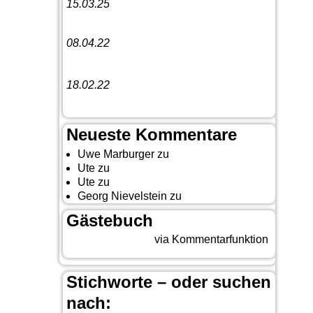
15.03.25
Linedance-Party in Neustadt (Wied)
08.04.22
Funny Dancer präsentieren „The
Cockroach Killers“
18.02.22
10. Event The Country Linedancer
Neueste Kommentare
Uwe Marburger
zu
Gästebuch
Ute
zu
Auf nach Cody
Ute
zu
Yellowstone, Tag II
Georg Nievelstein
zu
da simmer widder
Gästebuch
Beitrag eingeben
via Kommentarfunktion
Stichworte – oder suchen
nach: