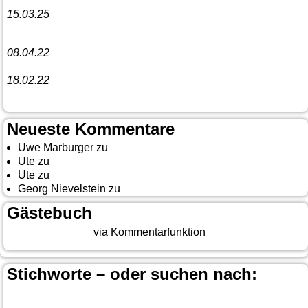
15.03.25
Linedance-Party in Neustadt (Wied)
08.04.22
Funny Dancer präsentieren „The Cockroach Killers“
18.02.22
10. Event The Country Linedancer
Neueste Kommentare
Uwe Marburger
zu
Gästebuch
Ute
zu
Auf nach Cody
Ute
zu
Yellowstone, Tag II
Georg Nievelstein
zu
da simmer widder
Gästebuch
Beitrag eingeben
via Kommentarfunktion
Stichworte – oder suchen nach:
Banff
Calgary
Bär
Anchorage
100 Mile-House