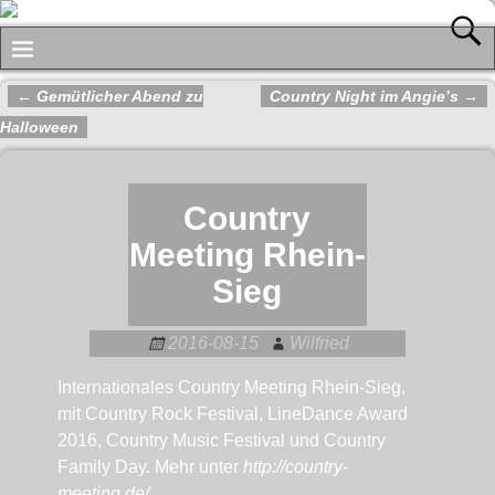
←
Gemütlicher Abend zu
Country Night im Angie’s
→
Artikelnavigation
Halloween
Country
Meeting Rhein-
Sieg
2016-08-15
Wilfried
Internationales Country Meeting Rhein-Sieg,
mit Country Rock Festival, LineDance Award
2016, Country Music Festival und Country
Family Day. Mehr unter
http://country-
meeting.de/