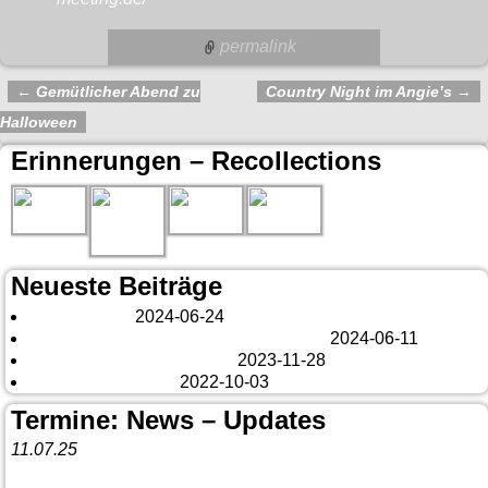
permalink
←
Gemütlicher Abend zu
Country Night im Angie’s
→
Artikelnavigation
Halloween
Erinnerungen – Recollections
Neueste Beiträge
London 2024
2024-06-24
Es tut sich was – aber nur Bildchen . . .
2024-06-11
Veränderungen – changes
2023-11-28
Fazit Kanada 2022
2022-10-03
Termine: News – Updates
11.07.25
Vorankündigung:
Teannaich Ceilidh-Band