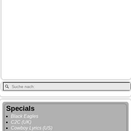
Canada
Canmore
Carmacks
Canada-Planung
Cariboo
Dawson
Christina-Lake
Country & Western in der Euregio
Cranbrook
Fort-
City
Dean Brody
Denali
Duncan
Elk
First Nation
Jasper
Steele
Kamloops
Fähre
Glacier NP
Hope
Lake Louise
Kootenay National Park
Moraine Lake
Princeton
Radium Hot Springs
Nanaimo
Paul Brandt
Smithers
Regen
Salmon Arm
Schwarzbär
Terrace
Totem
Vancouver
Wells
Valemound
Vancouver Island
Whitehorse
Gray
YNP
Whistler
Specials
Black Eagles
C2C (UK)
Cowboy Lyrics (US)