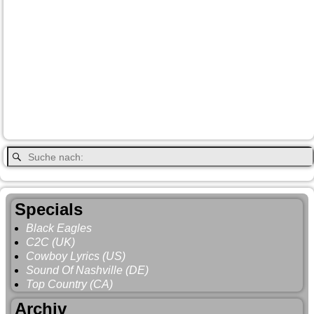
Fort-
City
Dean Brody
Denali
Duncan
Elk
First Nation
Jasper
Steele
Kamloops
Fähre
Glacier NP
Hope
Lake Louise
Kootenay National Park
Moraine Lake
Princeton
Radium Hot Springs
Nanaimo
Paul Brandt
Smithers
Regen
Salmon Arm
Schwarzbär
Terrace
Totem
Vancouver
Wells
Valemound
Vancouver Island
Whitehorse
Gray
YNP
Whistler
Specials
Black Eagles
C2C (UK)
Cowboy Lyrics (US)
Sound Of Nashville (DE)
Top Country (CA)
Archiv