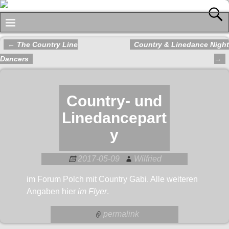
←
The Country Line
Country & Linedance Night
Artikelnavigation
Dancers
→
Country- und
Linedancepart
y
2017-05-09
Wilfried
im Forum Polch mit Country Gabi. Alle weiteren
Angaben hier
im Flyer
.
permalink