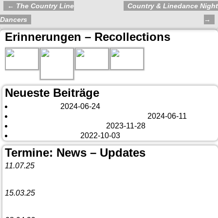
←
The Country Line
Country & Linedance Night
Artikelnavigation
Dancers
→
Erinnerungen – Recollections
Neueste Beiträge
London 2024
2024-06-24
Es tut sich was – aber nur Bildchen . . .
2024-06-11
Veränderungen – changes
2023-11-28
Fazit Kanada 2022
2022-10-03
Termine: News – Updates
11.07.25
Vorankündigung:
Teannaich Ceilidh-Band
15.03.25
Linedance-Party in Neustadt (Wied)