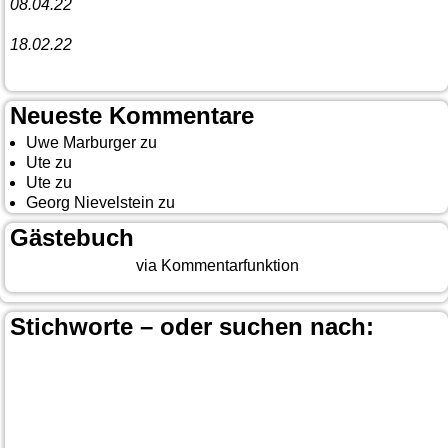
08.04.22
Funny Dancer präsentieren „The Cockroach Killers“
18.02.22
10. Event The Country Linedancer
Neueste Kommentare
Uwe Marburger
zu
Gästebuch
Ute
zu
Auf nach Cody
Ute
zu
Yellowstone, Tag II
Georg Nievelstein
zu
da simmer widder
Gästebuch
Beitrag eingeben
via Kommentarfunktion
Stichworte – oder suchen nach:
Banff
Calgary
Bär
Anchorage
100 Mile-House
Canada
Canmore
Carmacks
Canada-Planung
Cariboo
Dawson
Christina-Lake
Country & Western in der Euregio
Cranbrook