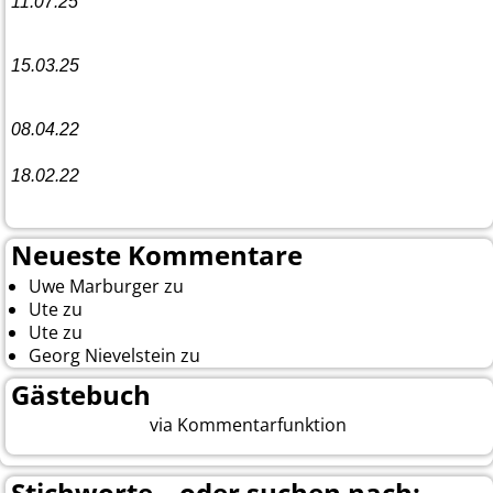
11.07.25
Vorankündigung:
Teannaich Ceilidh-Band
15.03.25
Linedance-Party in Neustadt (Wied)
08.04.22
Funny Dancer präsentieren „The Cockroach Killers“
18.02.22
10. Event The Country Linedancer
Neueste Kommentare
Uwe Marburger
zu
Gästebuch
Ute
zu
Auf nach Cody
Ute
zu
Yellowstone, Tag II
Georg Nievelstein
zu
da simmer widder
Gästebuch
via Kommentarfunktion
Beitrag eingeben
Stichworte – oder suchen nach: