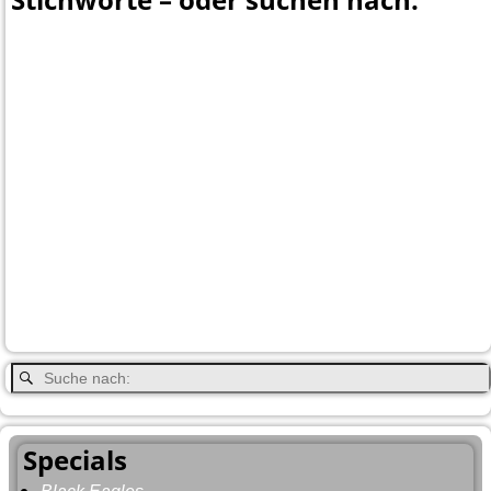
Banff
Calgary
Bär
Anchorage
100 Mile-House
Canada
Canmore
Carmacks
Canada-Planung
Cariboo
Dawson
Christina-Lake
Country & Western in der Euregio
Cranbrook
Fort-
City
Dean Brody
Denali
Duncan
Elk
First Nation
Jasper
Steele
Kamloops
Fähre
Glacier NP
Hope
Lake Louise
Kootenay National Park
Moraine Lake
Princeton
Radium Hot Springs
Nanaimo
Paul Brandt
Smithers
Regen
Salmon Arm
Schwarzbär
Terrace
Totem
Vancouver
Wells
Valemound
Vancouver Island
Whitehorse
Gray
YNP
Whistler
Specials