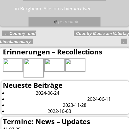
in Bergheim. Alle Infos hier
.
im Flyer
permalink
←
Country- und
Country Music am Vatertag
Artikelnavigation
Linedanceparty
→
Erinnerungen – Recollections
Neueste Beiträge
2024-06-24
London 2024
2024-06-11
Es tut sich was – aber nur Bildchen . . .
2023-11-28
Veränderungen – changes
2022-10-03
Fazit Kanada 2022
Termine: News – Updates