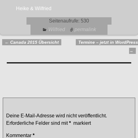
Heike & Wilfried
Seitenaufrufe:
530
Wilfried
permalink
←
Canada 2015 Übersicht
Termine – jetzt in WordPress
Artikelnavigation
→
Kommentare
Xmas 2015
— Keine Kommentare
Schreibe einen Kommentar
Deine E-Mail-Adresse wird nicht veröffentlicht.
Erforderliche Felder sind mit
*
markiert
Kommentar
*