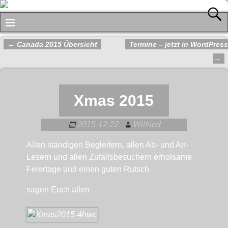
←
Canada 2015 Übersicht
Termine – jetzt in WordPress
Artikelnavigation
→
Xmas 2015
2015-12-22
Wilfried
Allen ständigen Begleitern, allen Ab- und An-
Lesern und allen Zufallsbesuchern erholsame
Feiertage und einen guten Rutsch
sagen Euch allen