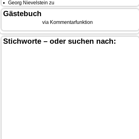
Georg Nievelstein
zu
da simmer widder
Gästebuch
Beitrag eingeben
via Kommentarfunktion
Stichworte – oder suchen nach:
Banff
Calgary
Bär
Anchorage
100 Mile-House
Canada
Canmore
Carmacks
Canada-Planung
Cariboo
Dawson
Christina-Lake
Country & Western in der Euregio
Cranbrook
Fort-
City
Dean Brody
Denali
Duncan
Elk
First Nation
Jasper
Steele
Kamloops
Fähre
Glacier NP
Hope
Lake Louise
Kootenay National Park
Moraine Lake
Princeton
Radium Hot Springs
Nanaimo
Paul Brandt
Smithers
Regen
Salmon Arm
Schwarzbär
Terrace
Totem
Vancouver
Wells
Valemound
Vancouver Island
Whitehorse
Gray
YNP
Whistler