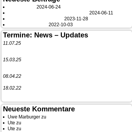
London 2024
2024-06-24
Es tut sich was – aber nur Bildchen . . .
2024-06-11
Veränderungen – changes
2023-11-28
Fazit Kanada 2022
2022-10-03
Termine: News – Updates
11.07.25
Vorankündigung:
Teannaich Ceilidh-Band
15.03.25
Linedance-Party in Neustadt (Wied)
08.04.22
Funny Dancer präsentieren „The Cockroach Killers“
18.02.22
10. Event The Country Linedancer
Neueste Kommentare
Uwe Marburger
zu
Gästebuch
Ute
zu
Auf nach Cody
Ute
zu
Yellowstone, Tag II