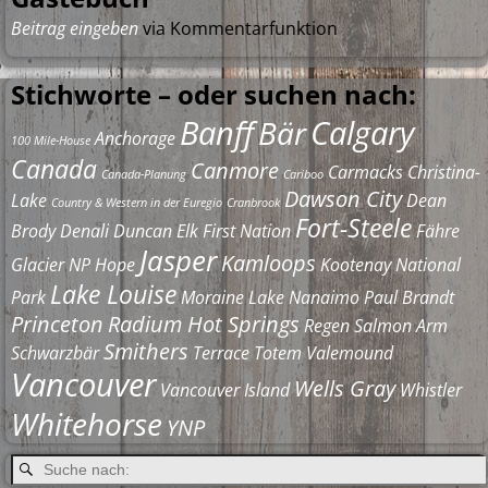
Beitrag eingeben
via Kommentarfunktion
Stichworte – oder suchen nach:
Banff
Calgary
Bär
Anchorage
100 Mile-House
Canada
Canmore
Carmacks
Christina-
Canada-Planung
Cariboo
Dawson City
Lake
Dean
Country & Western in der Euregio
Cranbrook
Fort-Steele
Brody
Denali
Duncan
Elk
First Nation
Fähre
Jasper
Kamloops
Glacier NP
Hope
Kootenay National
Lake Louise
Park
Moraine Lake
Nanaimo
Paul Brandt
Princeton
Radium Hot Springs
Regen
Salmon Arm
Smithers
Schwarzbär
Terrace
Totem
Valemound
Vancouver
Wells Gray
Vancouver Island
Whistler
Whitehorse
YNP