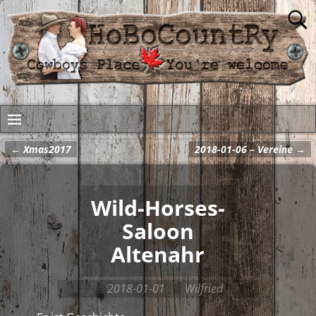
←
Xmas2017
2018-01-06 – Vereine
→
Artikelnavigation
Wild-Horses-
Saloon
Altenahr
2018-01-01
Wilfried