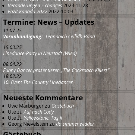
Veränderungen – changes
2023-11-28
Fazit Kanada 2022
2022-10-03
Termine: News – Updates
11.07.25
Vorankündigung:
Teannaich Ceilidh-Band
15.03.25
Linedance-Party in Neustadt (Wied)
08.04.22
Funny Dancer präsentieren „The Cockroach Killers“
18.02.22
10. Event The Country Linedancer
Neueste Kommentare
Uwe Marburger
zu
Gästebuch
Ute
zu
Auf nach Cody
Ute
zu
Yellowstone, Tag II
Georg Nievelstein
zu
da simmer widder
Gästebuch