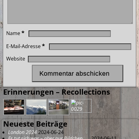
*
Name
*
E-Mail-Adresse
Website
Erinnerungen – Recollections
Neueste Beiträge
London 2024
2024-06-24
Es tut sich was – aber nur Bildchen . . .
2024-06-11