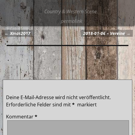
Seitenaufrufe:
1.865
Country & Western Scene
permalink
←
Xmas2017
2018-01-06 – Vereine
→
Artikelnavigation
Kommentare
Wild-Horses-Saloon Altenahr
— Keine Kommentare
Schreibe einen Kommentar
Deine E-Mail-Adresse wird nicht veröffentlicht.
Erforderliche Felder sind mit
*
markiert
Kommentar
*