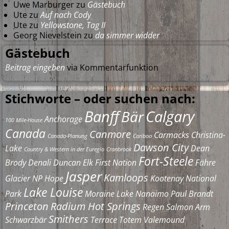
Uwe Marburger
zu
Gästebuch
Ute
zu
Auf nach Cody
Ute
zu
Yellowstone, Tag II
Georg Nievelstein
zu
da simmer widder
Gästebuch
Beitrag eingeben
via Kommentarfunktion
Stichworte – oder suchen nach:
Banff
Calgary
Bär
Anchorage
100 Mile-House
Canada
Canmore
Carmacks
Christina-
Canada-Planung
Cariboo
Dawson City
Lake
Dean
Country & Western in der Euregio
Cranbrook
Fort-Steele
Brody
Denali
Duncan
Elk
First Nation
Fähre
Jasper
Kamloops
Glacier NP
Hope
Kootenay National
Lake Louise
Park
Moraine Lake
Nanaimo
Paul Brandt
Princeton
Radium Hot Springs
Regen
Salmon Arm
Smithers
Schwarzbär
Terrace
Totem
Valemound