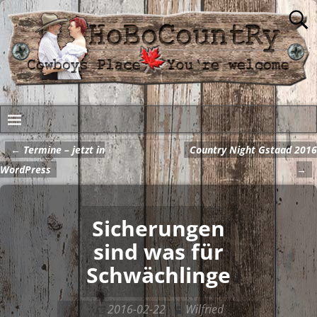
←
Termine – jetzt in
Country Night Gstaad 2016
Artikelnavigation
WordPress
→
Sicherungen
sind was für
Schwächlinge
2016-02-22
Wilfried