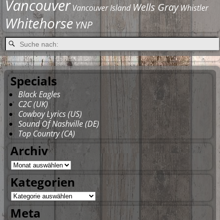
Vancouver
Wells Gray
Vancouver Island
Whistler
Whitehorse
YNP
Specials
Black Eagles
C2C (UK)
Cowboy Lyrics (US)
Sound Of Nashville (DE)
Top Country (CA)
Archiv
Kategorien
Meta