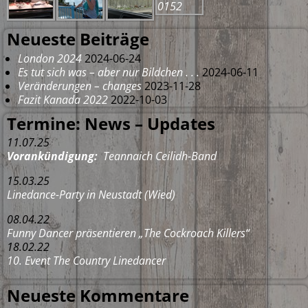
Neueste Beiträge
London 2024
2024-06-24
Es tut sich was – aber nur Bildchen . . .
2024-06-11
Veränderungen – changes
2023-11-28
Fazit Kanada 2022
2022-10-03
Termine: News – Updates
11.07.25
Vorankündigung:
Teannaich Ceilidh-Band
15.03.25
Linedance-Party in Neustadt (Wied)
08.04.22
Funny Dancer präsentieren „The Cockroach Killers“
18.02.22
10. Event The Country Linedancer
Neueste Kommentare