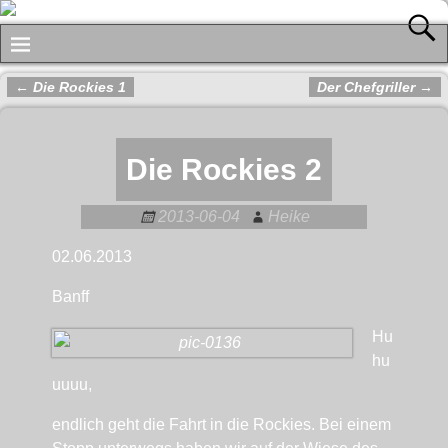
←
Die Rockies 1
Der Chefgriller
→
Artikelnavigation
Die Rockies 2
2013-06-04
Heike
02.06.2013
Banff
Hu
hu
uuuu,
endlich geht die Fahrt in die Rockies. Bei einem