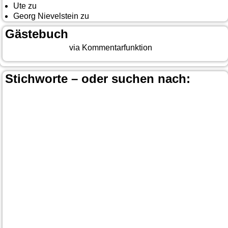
Ute
zu
Yellowstone, Tag II
Georg Nievelstein
zu
da simmer widder
Gästebuch
Beitrag eingeben
via Kommentarfunktion
Stichworte – oder suchen nach:
Banff
Calgary
Bär
Anchorage
100 Mile-House
Canada
Canmore
Carmacks
Canada-Planung
Cariboo
Dawson
Christina-Lake
Country & Western in der Euregio
Cranbrook
Fort-
City
Dean Brody
Denali
Duncan
Elk
First Nation
Jasper
Steele
Kamloops
Fähre
Glacier NP
Hope
Lake Louise
Kootenay National Park
Moraine Lake
Princeton
Radium Hot Springs
Nanaimo
Paul Brandt
Smithers
Regen
Salmon Arm
Schwarzbär
Terrace
Totem
Vancouver
Wells
Valemound
Vancouver Island