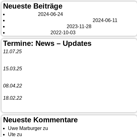
Neueste Beiträge
London 2024
2024-06-24
Es tut sich was – aber nur Bildchen . . .
2024-06-11
Veränderungen – changes
2023-11-28
Fazit Kanada 2022
2022-10-03
Termine: News – Updates
11.07.25
Vorankündigung:
Teannaich Ceilidh-Band
15.03.25
Linedance-Party in Neustadt (Wied)
08.04.22
Funny Dancer präsentieren „The Cockroach Killers“
18.02.22
10. Event The Country Linedancer
Neueste Kommentare
Uwe Marburger
zu
Gästebuch
Ute
zu
Auf nach Cody