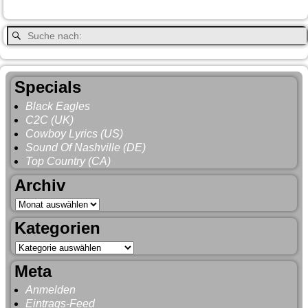
Whitehorse
Gray
YNP
Whistler
Specials
Black Eagles
C2C (UK)
Cowboy Lyrics (US)
Sound Of Nashville (DE)
Top Country (CA)
Archiv
Kategorien
Meta
Anmelden
Eintrags-Feed