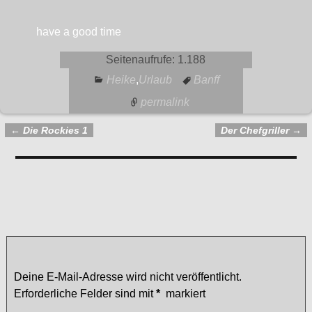
have a good time
Seitenaufrufe:
1.188
Heike
,
Urlaub
Banff
permalink
←
Die Rockies 1
Der Chefgriller
→
Artikelnavigation
Kommentare
Die Rockies 2
— Keine Kommentare
Schreibe einen Kommentar
Deine E-Mail-Adresse wird nicht veröffentlicht.
Erforderliche Felder sind mit
*
markiert