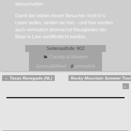
abzuschalten.
Damit die letzten treuen Besucher nicht in’s
Leere laufen, landen sie hier – und hier werden
auch vermutlich demnächst Neuigkeiten der
Biker in Line veröffentlicht werden.
Seitenaufrufe:
902
Country & Western
Scene
,
Wilfried
permalink
←
Texas Renegade (NL)
Rocky Mountain Summer Tour
Artikelnavigation
→
Kommentare
Biker in Line Website Down
— Keine Kommentare