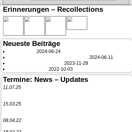
Erinnerungen – Recollections
Neueste Beiträge
London 2024
2024-06-24
Es tut sich was – aber nur Bildchen . . .
2024-06-11
Veränderungen – changes
2023-11-28
Fazit Kanada 2022
2022-10-03
Termine: News – Updates
11.07.25
Vorankündigung:
Teannaich Ceilidh-Band
15.03.25
Linedance-Party in Neustadt (Wied)
08.04.22
Funny Dancer präsentieren „The Cockroach Killers“