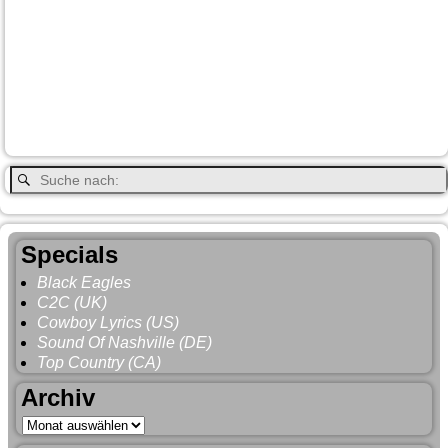
Lake Louise
Kootenay National Park
Moraine Lake
Princeton
Radium Hot Springs
Nanaimo
Paul Brandt
Smithers
Regen
Salmon Arm
Schwarzbär
Terrace
Totem
Vancouver
Wells
Valemound
Vancouver Island
Whitehorse
Gray
YNP
Whistler
Specials
Black Eagles
C2C (UK)
Cowboy Lyrics (US)
Sound Of Nashville (DE)
Top Country (CA)
Archiv