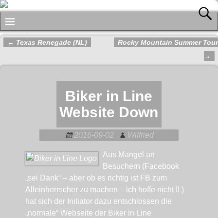
←
Texas Renegade (NL)
Rocky Mountain Summer Tour
Artikelnavigation
→
Biker in Line
Website Down
2016-09-02
Wilfried
Aus Mangel an
Besuchern (Facebook
„sei Dank“ – aber ob es richtig ist FB zum
Alleinherrscher zu machen – ich hoffe nicht !! )
hat sich der Initiator dazu entschlossen die
„normale“ Webseite der Biker in Line