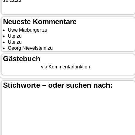
18.02.22
10. Event The Country Linedancer
Neueste Kommentare
Uwe Marburger
zu
Gästebuch
Ute
zu
Auf nach Cody
Ute
zu
Yellowstone, Tag II
Georg Nievelstein
zu
da simmer widder
Gästebuch
Beitrag eingeben
via Kommentarfunktion
Stichworte – oder suchen nach:
Banff
Calgary
Bär
Anchorage
100 Mile-House
Canada
Canmore
Carmacks
Canada-Planung
Cariboo
Dawson
Christina-Lake
Country & Western in der Euregio
Cranbrook
Fort-
City
Dean Brody
Denali
Duncan
Elk
First Nation
Jasper
Steele
Kamloops
Fähre
Glacier NP
Hope