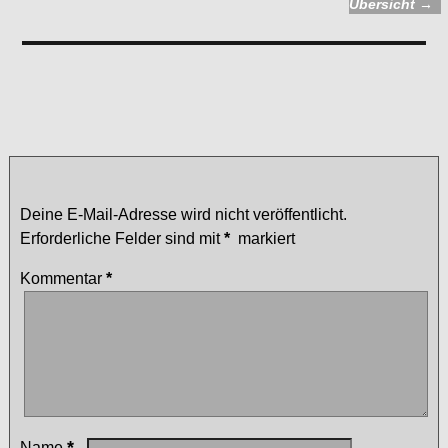
Übersicht
→
Kommentare
Back
— Keine Kommentare
Schreibe einen Kommentar
Deine E-Mail-Adresse wird nicht veröffentlicht.
Erforderliche Felder sind mit
*
markiert
Kommentar
*
*
Name