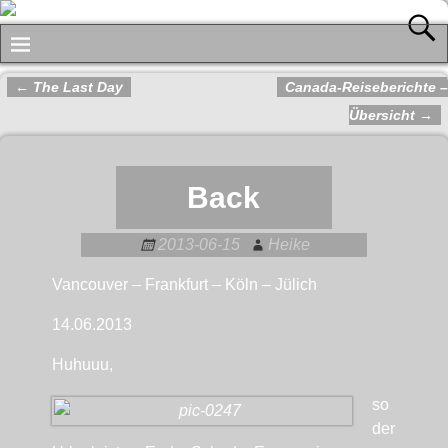
←
The Last Day
Canada-Reiseberichte –
Artikelnavigation
Übersicht
→
Back
2013-06-15
Heike
Vancouver – Frankfurt – Köln – Jülich
14.06.2013
Huhuuu,
so
der