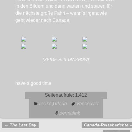
in den Bildern und dann warten und sparen für
die nächste große Fahrt – wenn’s irgendwie
geht wieder nach Canada.
[ZEIGE ALS DIASHOW]
have a good time
Seitenaufrufe:
1.412
Heike
,
Urlaub
Vancouver
permalink
←
The Last Day
Canada-Reiseberichte –
Artikelnavigation