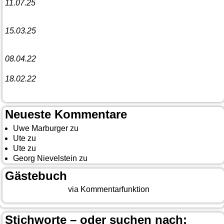
11.07.25
Vorankündigung:
Teannaich Ceilidh-Band
15.03.25
Linedance-Party in Neustadt (Wied)
08.04.22
Funny Dancer präsentieren „The Cockroach Killers“
18.02.22
10. Event The Country Linedancer
Neueste Kommentare
Uwe Marburger
zu
Gästebuch
Ute
zu
Auf nach Cody
Ute
zu
Yellowstone, Tag II
Georg Nievelstein
zu
da simmer widder
Gästebuch
Beitrag eingeben
via Kommentarfunktion
Stichworte – oder suchen nach: