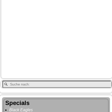
Banff
Calgary
Bär
Anchorage
100 Mile-House
Canada
Canmore
Carmacks
Canada-Planung
Cariboo
Dawson
Christina-Lake
Country & Western in der Euregio
Cranbrook
Fort-
City
Dean Brody
Denali
Duncan
Elk
First Nation
Jasper
Steele
Kamloops
Fähre
Glacier NP
Hope
Lake Louise
Kootenay National Park
Moraine Lake
Princeton
Radium Hot Springs
Nanaimo
Paul Brandt
Smithers
Regen
Salmon Arm
Schwarzbär
Terrace
Totem
Vancouver
Wells
Valemound
Vancouver Island
Whitehorse
Gray
YNP
Whistler
Specials
Black Eagles