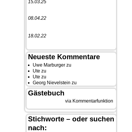
15.03.25
Linedance-Party in Neustadt (Wied)
08.04.22
Funny Dancer präsentieren „The
Cockroach Killers“
18.02.22
10. Event The Country Linedancer
Neueste Kommentare
Uwe Marburger
zu
Gästebuch
Ute
zu
Auf nach Cody
Ute
zu
Yellowstone, Tag II
Georg Nievelstein
zu
da simmer widder
Gästebuch
Beitrag eingeben
via Kommentarfunktion
Stichworte – oder suchen
nach: