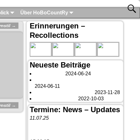
lick
Über HoBoCountRy
Erinnerungen –
rnstil
→
Recollections
Neueste Beiträge
London 2024
2024-06-24
Es tut sich was – aber nur Bildchen . . .
2024-06-11
Veränderungen – changes
2023-11-28
Fazit Kanada 2022
2022-10-03
rnstil
→
Termine: News – Updates
11.07.25
Vorankündigung:
Teannaich Ceilidh-
Band