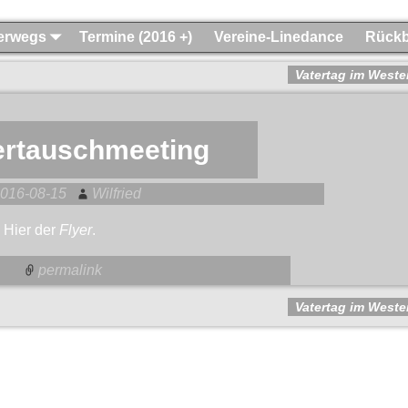
terwegs
Termine (2016 +)
Vereine-Linedance
Rückb
Vatertag im Weste
rtauschmeeting
016-08-15
Wilfried
 Hier der
Flyer
.
permalink
Vatertag im Weste