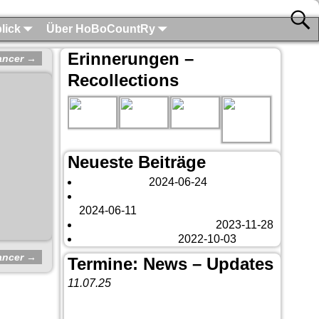
lick
Über HoBoCountRy
Erinnerungen –
ancer
→
Recollections
Neueste Beiträge
London 2024
2024-06-24
Es tut sich was – aber nur Bildchen . . .
2024-06-11
Veränderungen – changes
2023-11-28
Fazit Kanada 2022
2022-10-03
ancer
→
Termine: News – Updates
11.07.25
Vorankündigung:
Teannaich Ceilidh-
Band