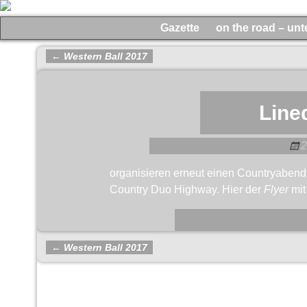
Gazette
on the road – un
←
Western Ball 2017
Artikelnavigation
Line
2
organisieren erneut einen Countryabend 
Country Duo Highway. Hier der
Flyer
mit
←
Western Ball 2017
Artikelnavigation