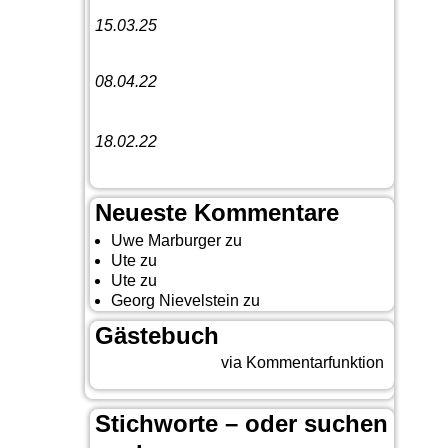
15.03.25
Linedance-Party in Neustadt (Wied)
08.04.22
Funny Dancer präsentieren „The
Cockroach Killers“
18.02.22
10. Event The Country Linedancer
Neueste Kommentare
Uwe Marburger
zu
Gästebuch
Ute
zu
Auf nach Cody
Ute
zu
Yellowstone, Tag II
Georg Nievelstein
zu
da simmer widder
Gästebuch
Beitrag eingeben
via Kommentarfunktion
Stichworte – oder suchen