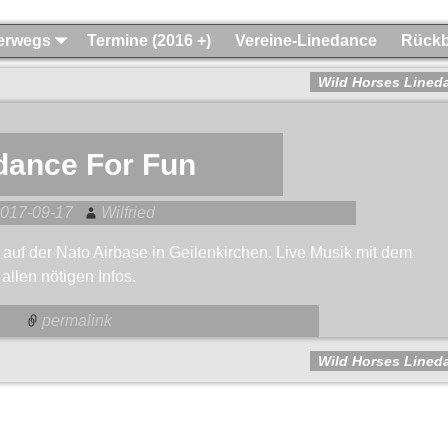
terwegs
Termine (2016 +)
Vereine-Linedance
Rückb
Wild Horses Lined
dance For Fun
017-09-17
Wilfried
auf der Nato Airbase in Geilenkirchen. Live Musik mit dem
 allen nötigen Infos.
permalink
Wild Horses Lined