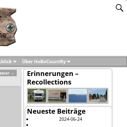
blick
Über HoBoCountRy
Erinnerungen –
Dancer
→
Recollections
Neueste Beiträge
London 2024
2024-06-24
Es tut sich was – aber nur Bildchen . . .