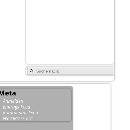
Jasper
Kamloops
Hope
Kootenay
Lake Louise
National Park
Moraine
Princeton
Lake
Nanaimo
Paul Brandt
Radium Hot Springs
Regen
Salmon
Smithers
Arm
Schwarzbär
Terrace
Vancouver
Totem
Valemound
Wells Gray
Vancouver Island
Whistler
Whitehorse
YNP
Meta
Anmelden
Eintrags-Feed
Kommentar-Feed
WordPress.org