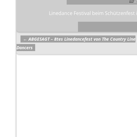
2
Linedance Festival beim Schützenfest
←
ABGESAGT – 8tes Linedancefest von The Country Line
Artikelnavigation
Dancers