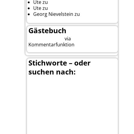
Ute
zu
Auf nach Cody
Ute
zu
Yellowstone, Tag II
Georg Nievelstein
zu
da simmer
widder
Gästebuch
Beitrag eingeben
via
Kommentarfunktion
Stichworte – oder
suchen nach:
Banff
Bär
Anchorage
100 Mile-House
Calgary
Canada
Canada-Planung
Canmore
Carmacks
Christina-Lake
Cariboo
Dawson
Country & Western in der Euregio
Cranbrook
City
Dean Brody
Denali
Duncan
Elk
First
Fort-Steele
Nation
Fähre
Glacier NP