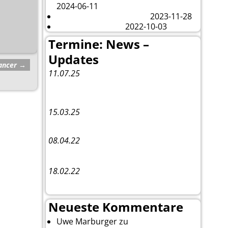
2024-06-11
Veränderungen – changes
2023-11-28
Fazit Kanada 2022
2022-10-03
Termine: News –
Updates
Dancer
→
11.07.25
Vorankündigung:
Teannaich Ceilidh-
Band
15.03.25
Linedance-Party in Neustadt (Wied)
08.04.22
Funny Dancer präsentieren „The
Cockroach Killers“
18.02.22
10. Event The Country Linedancer
Neueste Kommentare
Uwe Marburger
zu
Gästebuch