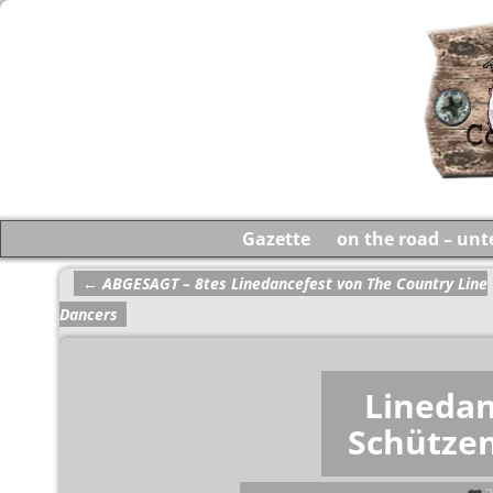
Gazette
on the road – un
←
ABGESAGT – 8tes Linedancefest von The Country Line
Artikelnavigation
Dancers
Linedan
Schütze