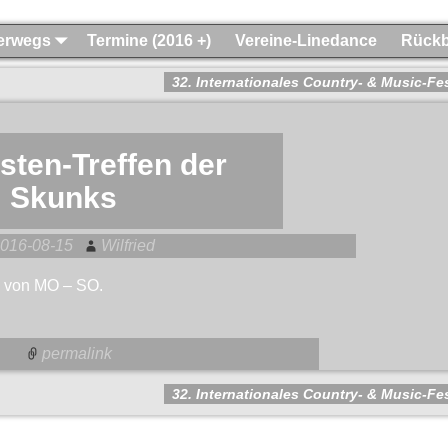
terwegs
Termine (2016 +)
Vereine-Linedance
Rückb
32. Internationales Country- & Music-Fe
sten-Treffen der
Skunks
016-08-15
Wilfried
, von MO – SO.
permalink
32. Internationales Country- & Music-Fe