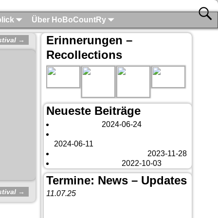
lick
Über HoBoCountRy
Erinnerungen –
stival
→
Recollections
Neueste Beiträge
London 2024
2024-06-24
Es tut sich was – aber nur Bildchen . . .
2024-06-11
Veränderungen – changes
2023-11-28
Fazit Kanada 2022
2022-10-03
Termine: News – Updates
stival
→
11.07.25
Vorankündigung:
Teannaich Ceilidh-
Band