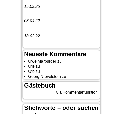
15.03.25
Linedance-Party in Neustadt (Wied)
08.04.22
Funny Dancer präsentieren „The
Cockroach Killers“
18.02.22
10. Event The Country Linedancer
Neueste Kommentare
Uwe Marburger
zu
Gästebuch
Ute
zu
Auf nach Cody
Ute
zu
Yellowstone, Tag II
Georg Nievelstein
zu
da simmer widder
Gästebuch
Beitrag eingeben
via Kommentarfunktion
Stichworte – oder suchen