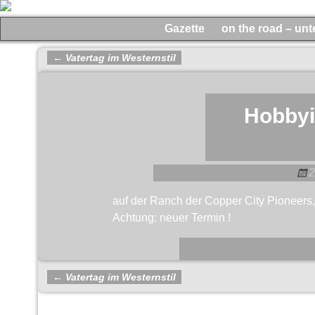
Gazette
on the road – un
←
Vatertag im Westernstil
Artikelnavigation
Hobbyi
2
auf der Ranch der Copper City Pioneers
Achtung: neuer Termin !
←
Vatertag im Westernstil
Artikelnavigation