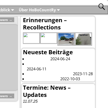
blick
Über HoBoCountRy
Erinnerungen –
oneers
→
Recollections
Neueste Beiträge
2024-06-24
London 2024
Es tut sich was – aber nur Bildchen . . .
2024-06-11
2023-11-28
Veränderungen – changes
2022-10-03
Fazit Kanada 2022
Termine: News –
Updates
oneers
→
11.07.25
Vorankündigung:
Teannaich Ceilidh-