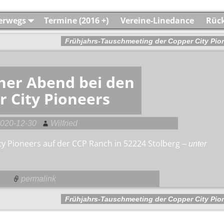
terwegs
Termine (2016 +)
Vereine-Linedance
Rück
Frühjahrs-Tauschmeeting der Copper City Pi
her Abend bei den
r City Pioneers
020-12-30
Wilfried
y Pioneers auf der CCP Ranch in 52224 Stolberg
– unter
permalink
Frühjahrs-Tauschmeeting der Copper City Pi