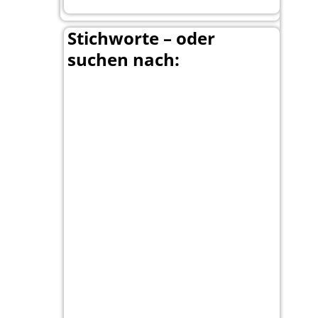
Stichworte – oder
suchen nach:
Banff
Bär
Anchorage
100 Mile-House
Calgary
Canada
Canada-Planung
Canmore
Carmacks
Christina-
Cariboo
Lake
Country & Western in der Euregio
Cranbrook
Dawson City
Dean Brody
Denali
Fort-Steele
Duncan
Elk
First Nation
Jasper
Fähre
Glacier NP
Hope
Kamloops
Kootenay National Park
Lake Louise
Moraine Lake
Nanaimo
Princeton
Radium Hot
Paul Brandt
Springs
Regen
Salmon Arm
Schwarzbär
Smithers
Terrace
Totem
Valemound