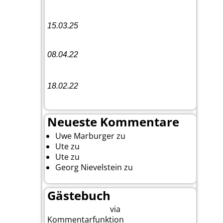
Band
15.03.25
Linedance-Party in Neustadt (Wied)
08.04.22
Funny Dancer präsentieren „The
Cockroach Killers“
18.02.22
10. Event The Country Linedancer
Neueste Kommentare
Uwe Marburger
zu
Gästebuch
Ute
zu
Auf nach Cody
Ute
zu
Yellowstone, Tag II
Georg Nievelstein
zu
da simmer
widder
Gästebuch
via
Beitrag eingeben
Kommentarfunktion