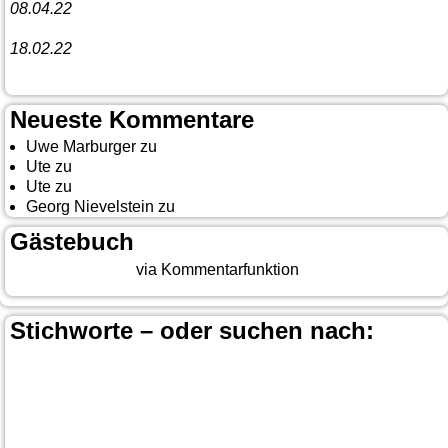
08.04.22
Funny Dancer präsentieren „The Cockroach Killers“
18.02.22
10. Event The Country Linedancer
Neueste Kommentare
Uwe Marburger
zu
Gästebuch
Ute
zu
Auf nach Cody
Ute
zu
Yellowstone, Tag II
Georg Nievelstein
zu
da simmer widder
Gästebuch
Beitrag eingeben
via Kommentarfunktion
Stichworte – oder suchen nach:
Banff
Calgary
Bär
Anchorage
100 Mile-House
Canada
Canmore
Carmacks
Canada-Planung
Cariboo
Dawson
Christina-Lake
Country & Western in der Euregio
Cranbrook