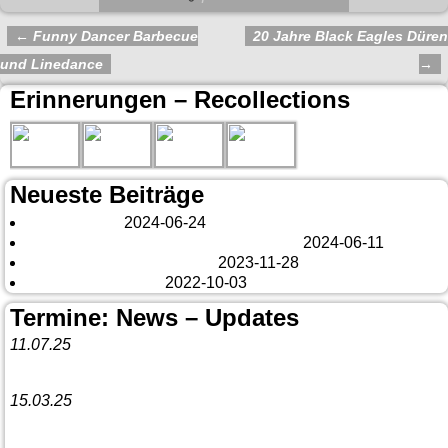
←
Funny Dancer Barbecue
20 Jahre Black Eagles Düren
Artikelnavigation
und Linedance
→
Erinnerungen – Recollections
Neueste Beiträge
London 2024
2024-06-24
Es tut sich was – aber nur Bildchen . . .
2024-06-11
Veränderungen – changes
2023-11-28
Fazit Kanada 2022
2022-10-03
Termine: News – Updates
11.07.25
Vorankündigung:
Teannaich Ceilidh-Band
15.03.25
Linedance-Party in Neustadt (Wied)