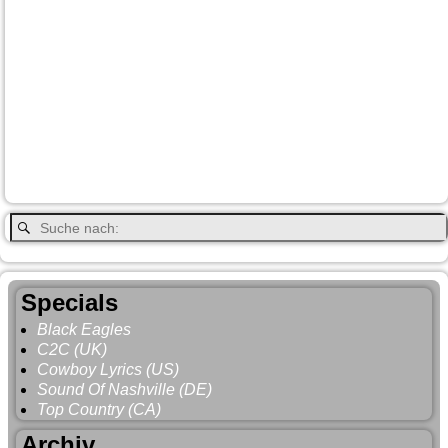
Fort-
City
Dean Brody
Denali
Duncan
Elk
First Nation
Jasper
Steele
Kamloops
Fähre
Glacier NP
Hope
Lake Louise
Kootenay National Park
Moraine Lake
Princeton
Radium Hot Springs
Nanaimo
Paul Brandt
Smithers
Regen
Salmon Arm
Schwarzbär
Terrace
Totem
Vancouver
Wells
Valemound
Vancouver Island
Whitehorse
Gray
YNP
Whistler
Specials
Black Eagles
C2C (UK)
Cowboy Lyrics (US)
Sound Of Nashville (DE)
Top Country (CA)
Archiv