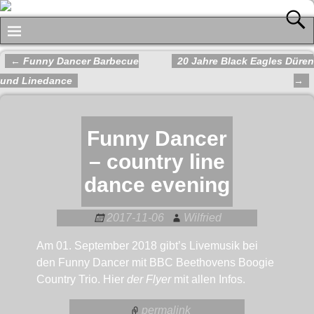
←
Funny Dancer Barbecue
20 Jahre Black Eagles Düren
Artikelnavigation
und Linedance
→
Funny Dancer
– country line
dance evening
2017-11-06
Wilfried
Am 01. September 2018 gibt’s Livemusik bei
den Funny Dancer mit BBC Beethovens Boogie
Country Trio. Hier
der Flyer
mit allen Infos.
permalink