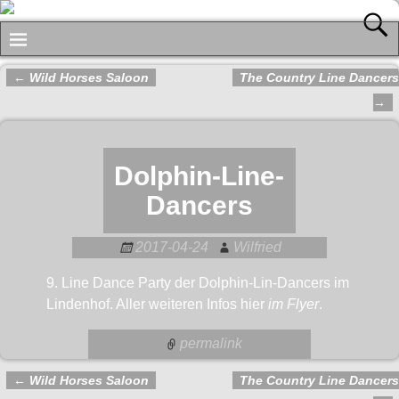
←
Wild Horses Saloon
The Country Line Dancers
Artikelnavigation
→
Dolphin-Line-
Dancers
2017-04-24
Wilfried
9. Line Dance Party der Dolphin-Lin-Dancers im
Lindenhof. Aller weiteren Infos hier
im Flyer
.
permalink
←
Wild Horses Saloon
The Country Line Dancers
Artikelnavigation