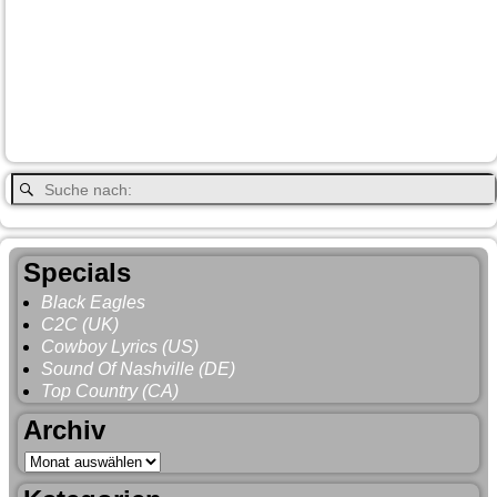
Lake Louise
Kootenay National Park
Moraine Lake
Princeton
Radium Hot Springs
Nanaimo
Paul Brandt
Smithers
Regen
Salmon Arm
Schwarzbär
Terrace
Totem
Vancouver
Wells
Valemound
Vancouver Island
Whitehorse
Gray
YNP
Whistler
Specials
Black Eagles
C2C (UK)
Cowboy Lyrics (US)
Sound Of Nashville (DE)
Top Country (CA)
Archiv