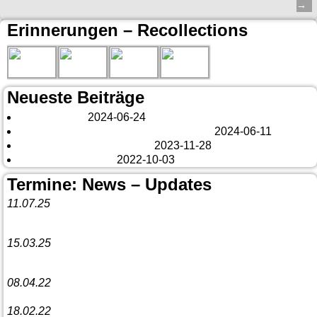
→
Erinnerungen – Recollections
Neueste Beiträge
London 2024
2024-06-24
Es tut sich was – aber nur Bildchen . . .
2024-06-11
Veränderungen – changes
2023-11-28
Fazit Kanada 2022
2022-10-03
Termine: News – Updates
11.07.25
Vorankündigung:
Teannaich Ceilidh-Band
15.03.25
Linedance-Party in Neustadt (Wied)
08.04.22
Funny Dancer präsentieren „The Cockroach Killers“
18.02.22