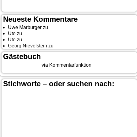
10. Event The Country Linedancer
Neueste Kommentare
Uwe Marburger
zu
Gästebuch
Ute
zu
Auf nach Cody
Ute
zu
Yellowstone, Tag II
Georg Nievelstein
zu
da simmer widder
Gästebuch
Beitrag eingeben
via Kommentarfunktion
Stichworte – oder suchen nach:
Banff
Calgary
Bär
Anchorage
100 Mile-House
Canada
Canmore
Carmacks
Canada-Planung
Cariboo
Dawson
Christina-Lake
Country & Western in der Euregio
Cranbrook
Fort-
City
Dean Brody
Denali
Duncan
Elk
First Nation
Jasper
Steele
Kamloops
Fähre
Glacier NP
Hope