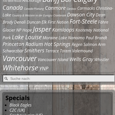
Anchorage
100 Mile-House
Canada
Canmore
Carmacks
Christina-
Canada-Planung
Cariboo
Dawson City
Lake
Dean
Country & Western in der Euregio
Cranbrook
Fort-Steele
Brody
Denali
Duncan
Elk
First Nation
Fähre
Jasper
Kamloops
Glacier NP
Hope
Kootenay National
Lake Louise
Park
Moraine Lake
Nanaimo
Paul Brandt
Princeton
Radium Hot Springs
Regen
Salmon Arm
Smithers
Schwarzbär
Terrace
Totem
Valemound
Vancouver
Wells Gray
Vancouver Island
Whistler
Whitehorse
YNP
Specials
Black Eagles
C2C (UK)