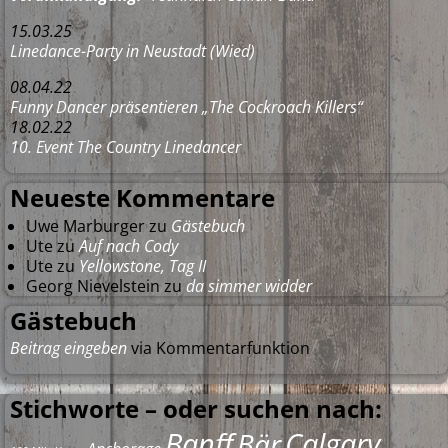
15.03.25
Linedance-Party in Neustadt (Wied)
08.04.22
Funny Dancer präsentieren „The Cockroach Killers“
18.02.22
10. Event The Country Linedancer
Neueste Kommentare
Uwe Marburger
zu
Gästebuch
Ute
zu
Auf nach Cody
Ute
zu
Yellowstone, Tag II
Georg Nievelstein
zu
da simmer widder
Gästebuch
Beitrag eingeben
via Kommentarfunktion
Stichworte – oder suchen nach:
Banff
Calgary
Bär