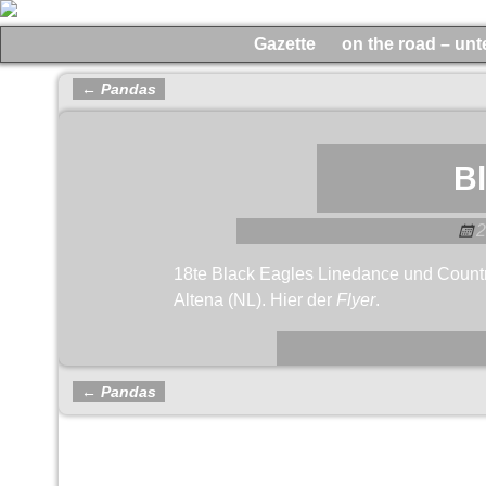
Gazette
on the road – un
←
Pandas
Artikelnavigation
B
2
18te Black Eagles Linedance und Countr
Altena (NL). Hier der
Flyer
.
←
Pandas
Artikelnavigation