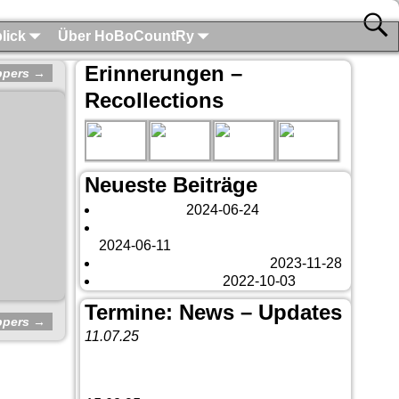
lick
Über HoBoCountRy
Erinnerungen –
ppers
→
Recollections
Neueste Beiträge
London 2024
2024-06-24
Es tut sich was – aber nur Bildchen . . .
2024-06-11
Veränderungen – changes
2023-11-28
Fazit Kanada 2022
2022-10-03
Termine: News – Updates
ppers
→
11.07.25
Vorankündigung:
Teannaich Ceilidh-
Band