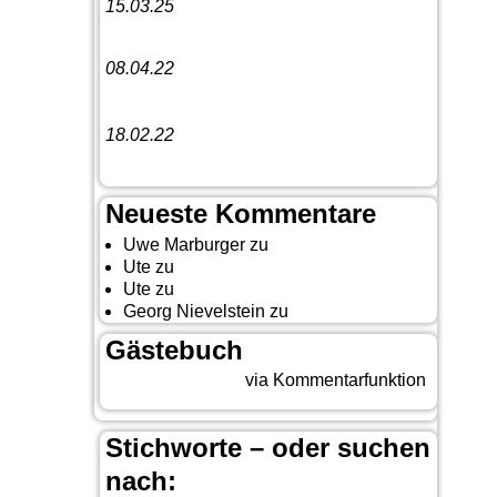
15.03.25
Linedance-Party in Neustadt (Wied)
08.04.22
Funny Dancer präsentieren „The
Cockroach Killers“
18.02.22
10. Event The Country Linedancer
Neueste Kommentare
Uwe Marburger
zu
Gästebuch
Ute
zu
Auf nach Cody
Ute
zu
Yellowstone, Tag II
Georg Nievelstein
zu
da simmer widder
Gästebuch
Beitrag eingeben
via Kommentarfunktion
Stichworte – oder suchen
nach: