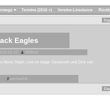
terwegs
Termine (2016 +)
Vereine-Linedance
Rückb
Co
lack Eagles
016-02-10
Wilfried
y Music Night. Live on stage: Savannah und Dick van
permalink
Co