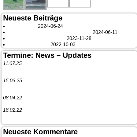
Neueste Beiträge
London 2024
2024-06-24
Es tut sich was – aber nur Bildchen . . .
2024-06-11
Veränderungen – changes
2023-11-28
Fazit Kanada 2022
2022-10-03
Termine: News – Updates
11.07.25
Vorankündigung:
Teannaich Ceilidh-Band
15.03.25
Linedance-Party in Neustadt (Wied)
08.04.22
Funny Dancer präsentieren „The Cockroach Killers“
18.02.22
10. Event The Country Linedancer
Neueste Kommentare