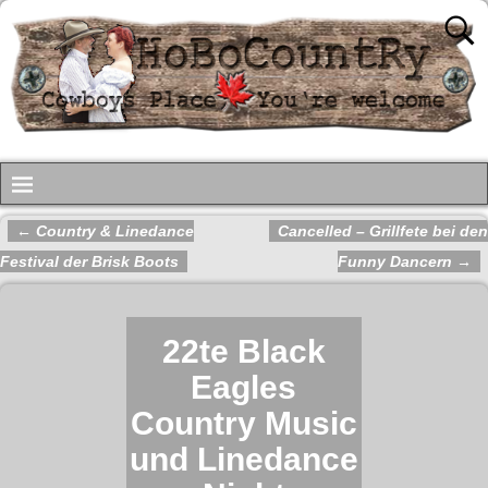
←
Country & Linedance
Cancelled – Grillfete bei den
Artikelnavigation
Festival der Brisk Boots
Funny Dancern
→
22te Black
Eagles
Country Music
und Linedance