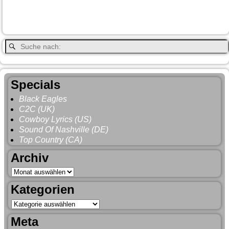
Vancouver
Wells
Valemound
Vancouver Island
Whitehorse
Gray
YNP
Whistler
Specials
Black Eagles
C2C (UK)
Cowboy Lyrics (US)
Sound Of Nashville (DE)
Top Country (CA)
Archiv
Kategorien
Meta