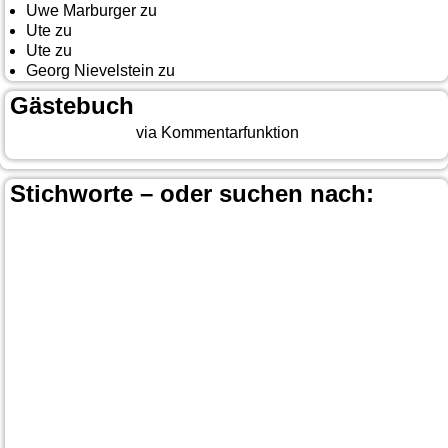
Uwe Marburger
zu
Gästebuch
Ute
zu
Auf nach Cody
Ute
zu
Yellowstone, Tag II
Georg Nievelstein
zu
da simmer widder
Gästebuch
Beitrag eingeben
via Kommentarfunktion
Stichworte – oder suchen nach:
Banff
Calgary
Bär
Anchorage
100 Mile-House
Canada
Canmore
Carmacks
Canada-Planung
Cariboo
Dawson
Christina-Lake
Country & Western in der Euregio
Cranbrook
Fort-
City
Dean Brody
Denali
Duncan
Elk
First Nation
Jasper
Steele
Kamloops
Fähre
Glacier NP
Hope
Lake Louise
Kootenay National Park
Moraine Lake
Princeton
Radium Hot Springs
Nanaimo
Paul Brandt
Smithers
Regen
Salmon Arm
Schwarzbär
Terrace
Totem