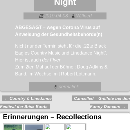
Night
2019-04-08
Wilfried
ABGESAGT – wegen Corona Virus auf
Anweisung der Gesundheitsbehörde(n)
Nicht nur der Termin steht für die „22te Black
Eagles Country Music und Linedance Night“.
Hier ist auch
der Flyer
.
Zum 2ten Mal auf der Bühne : Doug Adkins &
Band, im Wechsel mit Robert Lottmann.
permalink
←
Country & Linedance
Cancelled – Grillfete bei den
Artikelnavigation
Festival der Brisk Boots
Funny Dancern
→
Erinnerungen – Recollections