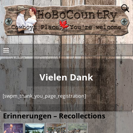
Vielen Dank
[swpm_thank_you_page_registration]
Seitenaufrufe:
6
Erinnerungen – Recollections