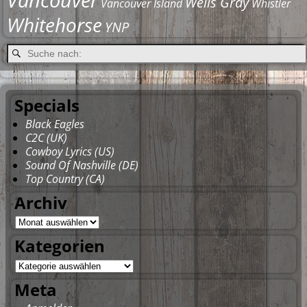
Wells Gray
Vancouver Island
Whistler
Whitehorse
YNP
Specials
Black Eagles
C2C (UK)
Cowboy Lyrics (US)
Sound Of Nashville (DE)
Top Country (CA)
Archiv
Kategorien
Meta