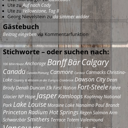
Ute
zu
Auf nach Cody
Ute
zu
Yellowstone, Tag II
Georg Nievelstein
zu
da simmer widder
Gästebuch
Beitrag eingeben
via Kommentarfunktion
Stichworte – oder suchen nach:
Banff
Calgary
Bär
Anchorage
100 Mile-House
Canada
Canmore
Carmacks
Christina-
Canada-Planung
Cariboo
Dawson City
Lake
Dean
Country & Western in der Euregio
Cranbrook
Fort-Steele
Brody
Denali
Duncan
Elk
First Nation
Fähre
Jasper
Kamloops
Glacier NP
Hope
Kootenay National
Lake Louise
Park
Moraine Lake
Nanaimo
Paul Brandt
Princeton
Radium Hot Springs
Regen
Salmon Arm
Smithers
Schwarzbär
Terrace
Totem
Valemound
Vancouver