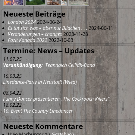
Neueste Beiträge
London 2024
2024-06-24
Es tut sich was – aber nur Bildchen . . .
2024-06-11
Veränderungen – changes
2023-11-28
Fazit Kanada 2022
2022-10-03
Termine: News – Updates
11.07.25
Vorankündigung:
Teannaich Ceilidh-Band
15.03.25
Linedance-Party in Neustadt (Wied)
08.04.22
Funny Dancer präsentieren „The Cockroach Killers“
18.02.22
10. Event The Country Linedancer
Neueste Kommentare
Uwe Marburger
zu
Gästebuch