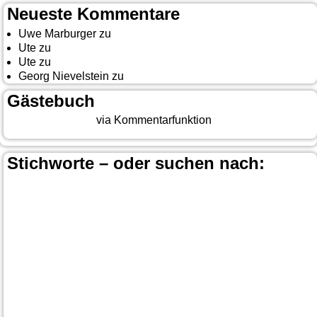
Neueste Kommentare
Uwe Marburger
zu
Gästebuch
Ute
zu
Auf nach Cody
Ute
zu
Yellowstone, Tag II
Georg Nievelstein
zu
da simmer widder
Gästebuch
Beitrag eingeben
via Kommentarfunktion
Stichworte – oder suchen nach:
Banff
Calgary
Bär
Anchorage
100 Mile-House
Canada
Canmore
Carmacks
Canada-Planung
Cariboo
Dawson
Christina-Lake
Country & Western in der Euregio
Cranbrook
Fort-
City
Dean Brody
Denali
Duncan
Elk
First Nation
Jasper
Steele
Kamloops
Fähre
Glacier NP
Hope
Lake Louise
Kootenay National Park
Moraine Lake
Princeton
Radium Hot Springs
Nanaimo
Paul Brandt