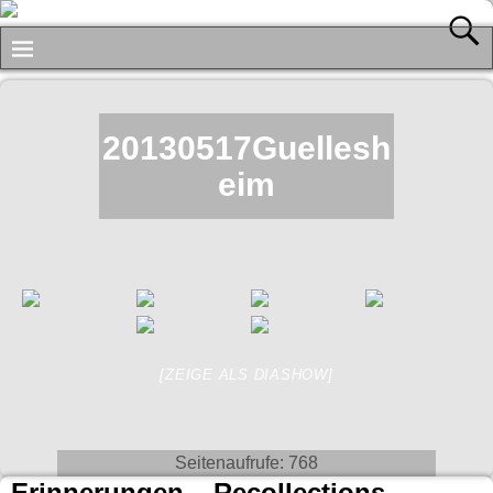
20130517Guellesh
eim
[ZEIGE ALS DIASHOW]
Seitenaufrufe:
768
Erinnerungen – Recollections