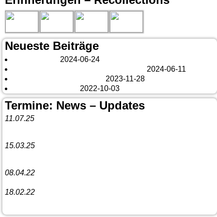
Neueste Beiträge
London 2024
2024-06-24
Es tut sich was – aber nur Bildchen . . .
2024-06-11
Veränderungen – changes
2023-11-28
Fazit Kanada 2022
2022-10-03
Termine: News – Updates
11.07.25
Vorankündigung:
Teannaich Ceilidh-Band
15.03.25
Linedance-Party in Neustadt (Wied)
08.04.22
Funny Dancer präsentieren „The Cockroach Killers“
18.02.22
10. Event The Country Linedancer