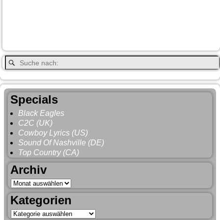
Smithers
Regen
Salmon Arm
Schwarzbär
Terrace
Totem
Vancouver
Wells
Valemound
Vancouver Island
Whitehorse
Gray
YNP
Whistler
Specials
Black Eagles
C2C (UK)
Cowboy Lyrics (US)
Sound Of Nashville (DE)
Top Country (CA)
Archiv
Kategorien