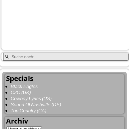
Jasper
Steele
Kamloops
Fähre
Glacier NP
Hope
Lake Louise
Kootenay National Park
Moraine Lake
Princeton
Radium Hot Springs
Nanaimo
Paul Brandt
Smithers
Regen
Salmon Arm
Schwarzbär
Terrace
Totem
Vancouver
Wells
Valemound
Vancouver Island
Whitehorse
Gray
YNP
Whistler
Specials
Black Eagles
C2C (UK)
Cowboy Lyrics (US)
Sound Of Nashville (DE)
Top Country (CA)
Archiv