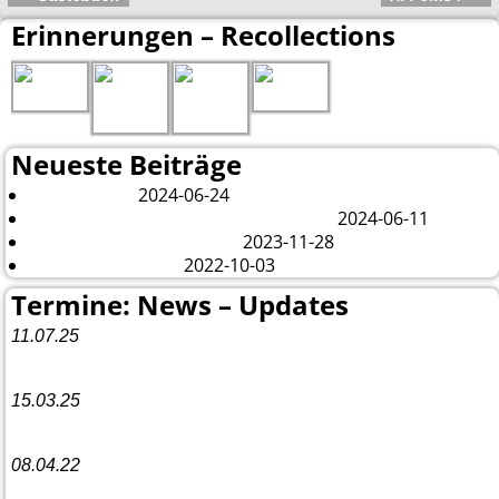
Artikelnavigation
Erinnerungen – Recollections
Neueste Beiträge
2024-06-24
London 2024
2024-06-11
Es tut sich was – aber nur Bildchen . . .
2023-11-28
Veränderungen – changes
2022-10-03
Fazit Kanada 2022
Termine: News – Updates
11.07.25
Vorankündigung:
Teannaich Ceilidh-Band
15.03.25
Linedance-Party in Neustadt (Wied)
08.04.22
Funny Dancer präsentieren „The Cockroach Killers“