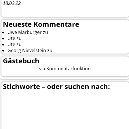
18.02.22
10. Event The Country Linedancer
Neueste Kommentare
Uwe Marburger
zu
Gästebuch
Ute
zu
Auf nach Cody
Ute
zu
Yellowstone, Tag II
Georg Nievelstein
zu
da simmer widder
Gästebuch
via Kommentarfunktion
Beitrag eingeben
Stichworte – oder suchen nach:
Banff
Calgary
Bär
Anchorage
100 Mile-House
Canada
Canmore
Carmacks
Canada-Planung
Cariboo
Dawson
Christina-Lake
Country & Western in der Euregio
Cranbrook
Fort-
City
Dean Brody
Denali
Duncan
Elk
First Nation