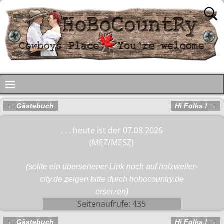
←
Gästebuch
Hi Folks !
→
Artikelnavigation
. . . heute ist der 07.08.2026
(MEZ/MESZ)
(sollte ein übersehener Link noch auf holzweiler-
city.de zeigen bitte durch hobocountry.de
ersetzen)
Seitenaufrufe:
435
←
Gästebuch
Hi Folks !
→