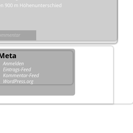
den 900 m Höhenunterschied
mmentar
Meta
Anmelden
Eintrags-Feed
Kommentar-Feed
WordPress.org
-
Weaver Xtreme Theme