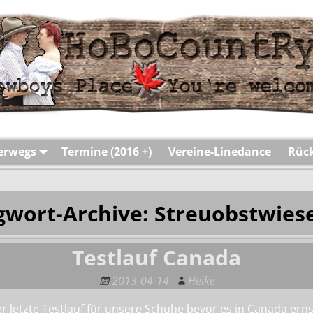
terwegs
Termine (2016 +)
Vereine-Linedance
Rück
gwort-Archive:
Streuobstwie
Testlauf Canada
2013-04-14
Heike
etzte Testlauf für unsere Schuhe bevor es in Canada erns