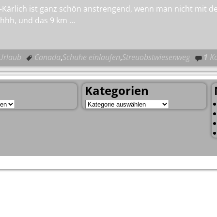
Kärlich ist ganz schön anstrengend, wenn man nicht mit 
buhhh, und das 9 km
…
Urlaub
Canada
,
Schuhe einlaufen
,
Streuobstwiesenweg
1
Ko
Kategorien