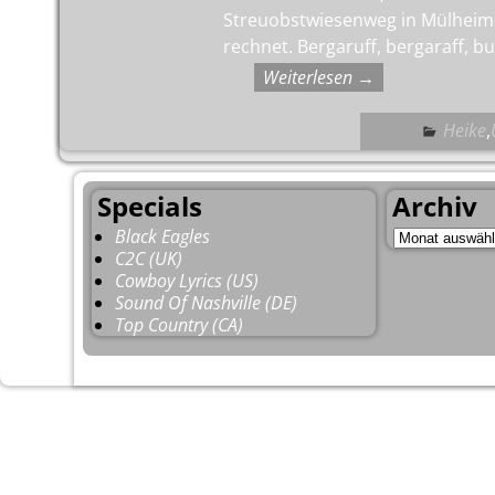
Streuobstwiesenweg in Mülheim-
rechnet. Bergaruff, bergaraff, 
Weiterlesen →
Heike
,
Specials
Archiv
Black Eagles
C2C (UK)
Cowboy Lyrics (US)
Sound Of Nashville (DE)
Top Country (CA)
©2026 -
HoBoCountRy