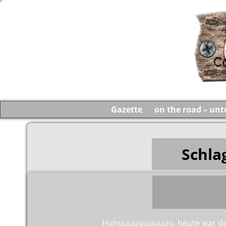
Gazette
on the road – un
Schla
Huhuuuuuuuuuuu, heute war der l