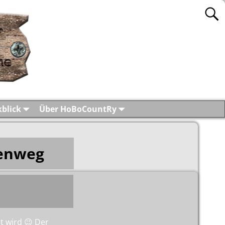
blick
Über HoBoCountRy
senweg
t wird 😉 Der