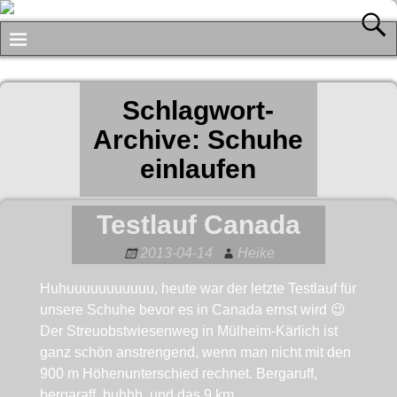
Schlagwort-
Archive:
Schuhe
einlaufen
Testlauf Canada
2013-04-14
Heike
Huhuuuuuuuuuuu, heute war der letzte Testlauf für
unsere Schuhe bevor es in Canada ernst wird 😉
Der Streuobstwiesenweg in Mülheim-Kärlich ist
ganz schön anstrengend, wenn man nicht mit den
900 m Höhenunterschied rechnet. Bergaruff,
bergaraff, buhhh, und das 9 km
…