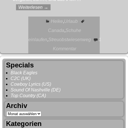
Weiterlesen →
Heike
,
Urlaub
Canada
,
Schuhe
einlaufen
,
Streuobstwiesenweg
1
Kommentar
Specials
Black Eagles
C2C (UK)
Cowboy Lyrics (US)
Sound Of Nashville (DE)
Top Country (CA)
Archiv
Kategorien